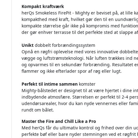
Kompakt kraftværk
herQs Smokeless FirePit - Mighty er beviset på, at lille
kompakthed med kraft, hvilket gør den til en uundværlig 
kompakte størrelse går ikke på kompromis med funktion
der gør enhver terrasse til det perfekte sted at slappe af
Unikt
dobbelt forbrændingssystem
Opnå en røgfri oplevelse med vores innovative dobbelt
vægge og luftstrømsteknologi. Når luften trækkes ind
og opvarmes til en sekundær forbrænding. Resultatet er 
flammer og ikke efterlader spor af røg eller lugt.
Perfekt til intime sammen
komster
Mighty-bålstedet er designet til at være hjertet i din
indbydende atmosfære. Størrelsen er perfekt til 2-4 perso
udendørsarealer, hvor du kan nyde vennernes eller fam
rundt om bålet.
Master the Fire and Chill Like a Pro
Med herQs får du ultimativ kontrol og frihed over din u
perfekte bøf eller bare nyder stemningen ved et røgfrit b