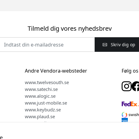
Tilmeld dig vores nyhedsbrev
Skriv dig op
Andre Vendora-websteder
Følg os
www.twelvesouth.se
www.satechi.se
www.alogic.se
www.just-mobile.se
www.keybudz.se
www.plaud.se
www.mujjo.se
e