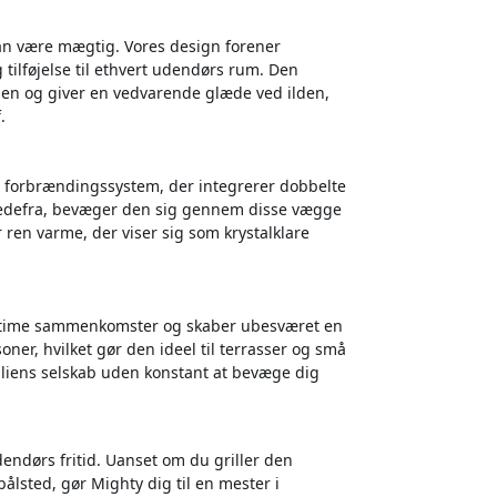
 kan være mægtig. Vores design forener
tilføjelse til ethvert udendørs rum. Den
en og giver en vedvarende glæde ved ilden,
.
e forbrændingssystem, der integrerer dobbelte
 nedefra, bevæger den sig gennem disse vægge
ren varme, der viser sig som krystalklare
e intime sammenkomster og skaber ubesværet en
ner, hvilket gør den ideel til terrasser og små
iliens selskab uden konstant at bevæge dig
dendørs fritid. Uanset om du griller den
ålsted, gør Mighty dig til en mester i