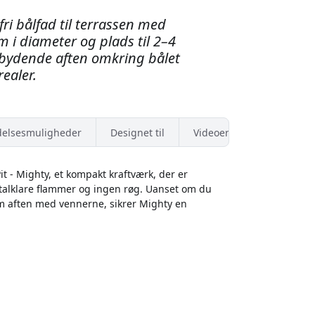
ri bålfad til terrassen med
 i diameter og plads til 2–4
dbydende aften omkring bålet
ealer.
elsesmuligheder
Designet til
Videoer
 - Mighty, et kompakt kraftværk, der er
talklare flammer og ingen røg. Uanset om du
im aften med vennerne, sikrer Mighty en