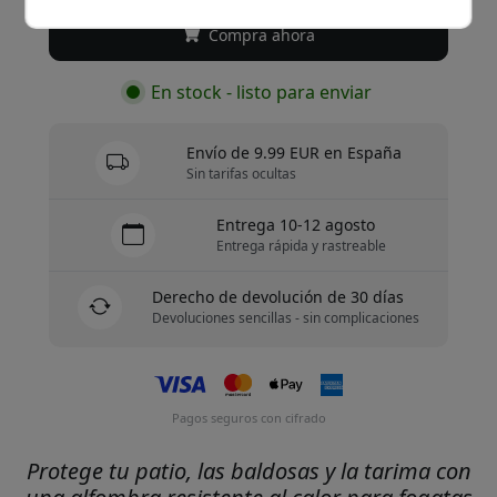
Compra ahora
En stock - listo para enviar
Envío de 9.99 EUR en España
Sin tarifas ocultas
Entrega 10-12 agosto
Entrega rápida y rastreable
Derecho de devolución de 30 días
Devoluciones sencillas - sin complicaciones
Pagos seguros con cifrado
Protege tu patio, las baldosas y la tarima con