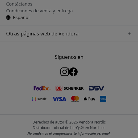
Contáctanos
Condiciones de venta y entrega
Español
Otras páginas web de Vendora
www.twelvesouth.se
www.satechi.se
Síguenos en
www.alogic.se
www.just-mobile.se
www.keybudz.se
www.plaud.se
www.mujjo.se
Derechos de autor © 2026 Vendora Nordic
Distribuidor oficial de herQs® en Nórdicos
No vendemos ni compartimos tu información personal.