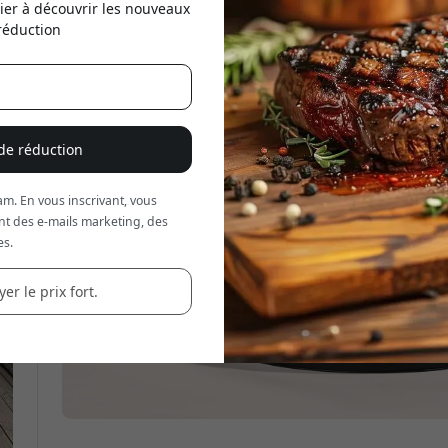
ier à découvrir les nouveaux
réduction
Utilisez ce code lors du
réd
 de réduction
m. En vous inscrivant, vous
nt des e-mails marketing, des
es.
er le prix fort.