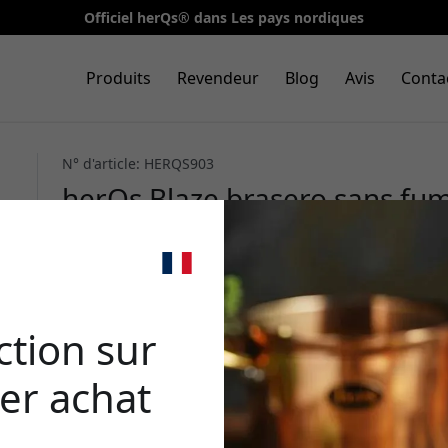
Officiel herQs® dans Les pays nordiques
Produits
Revendeur
Blog
Avis
Conta
N° d'article: HERQS903
herQs Blaze brasero sans fum
avec système de double comb
personnes en extérieur - Arg
🎉 Votr
rédu
tion sur
er achat