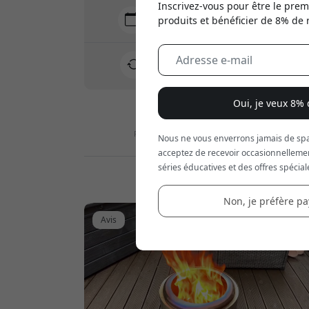
Inscrivez-vous pour être le prem
Livraison 7-11 août
produits et bénéficier de 8% de 
Livraison rapide et traçable
Retour sous 30 jours
Retour facile - sans tracas
Oui, je veux 8%
Paiements sécurisés avec chiffrement
Nous ne vous enverrons jamais de spa
acceptez de recevoir occasionnelleme
séries éducatives et des offres spécial
Blog, guide et avis
Non, je préfère pay
Avis