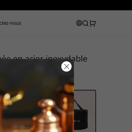
ctez-nous
ée en acier inoxydable
ustion pour 6 à 8
ent
e code de
ction :