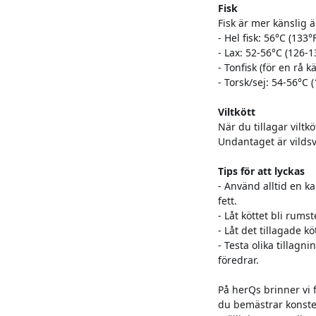
Fisk
Fisk är mer känslig ä
- Hel fisk: 56°C (133°
- Lax: 52-56°C (126-1
- Tonfisk (för en rå 
- Torsk/sej: 54-56°C 
Viltkött
När du tillagar vilt
Undantaget är vildsvi
Tips för att lyckas
- Använd alltid en k
fett.
- Låt köttet bli rums
- Låt det tillagade k
- Testa olika tillagn
föredrar.
På herQs brinner vi 
du bemästrar konsten