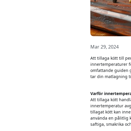
Mar 29, 2024
Att tillaga kött till
innertemperaturer för
omfattande guiden gå
tar din matlagning ti
Varför innertempera
Att tillaga kött han
innertemperatur avgö
tillagat kött kan inn
använda en pålitlig
saftiga, smakrika oc