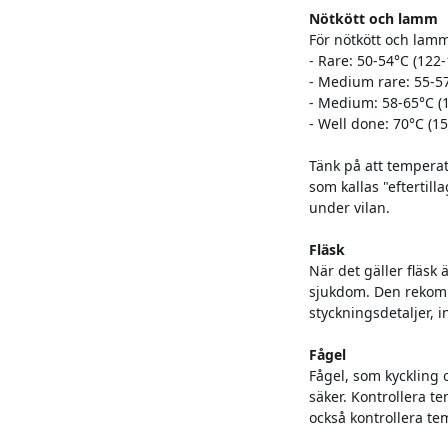
Nötkött och lamm
För nötkött och lamm
- Rare: 50-54°C (122-
- Medium rare: 55-57
- Medium: 58-65°C (
- Well done: 70°C (1
Tänk på att temperatu
som kallas "eftertil
under vilan.
Fläsk
När det gäller fläsk 
sjukdom. Den rekomme
styckningsdetaljer, in
Fågel
Fågel, som kyckling o
säker. Kontrollera te
också kontrollera te