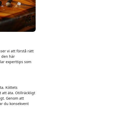
er vi att förstå rätt
 I den här
lar experttips som
ta. Köttets
tt äta. Otillräckligt
segt. Genom att
ar du konsekvent