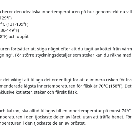
 beror den idealiska innertemperaturen på hur genomstekt du vill 
129°F)
°C (131-135°F)
136-149°F)
58°F) och uppåt
ren fortsätter att stiga något efter att du tagit av köttet från vär
lagning". För större styckningsdetaljer som stekar kan du räkna me
är det viktigt att tillaga det ordentligt för att eliminera risken för 
nderade lägsta innertemperaturen för fläsk är 70°C (158°F). Detta
klusive kotletter, stekar och färskt fläsk.
ch kalkon, ska alltid tillagas till en innertemperatur på minst 74°C 
mperaturen i den tjockaste delen av låret, utan att träffa benet. Fö
mperaturen i den tjockaste delen av bröstet.