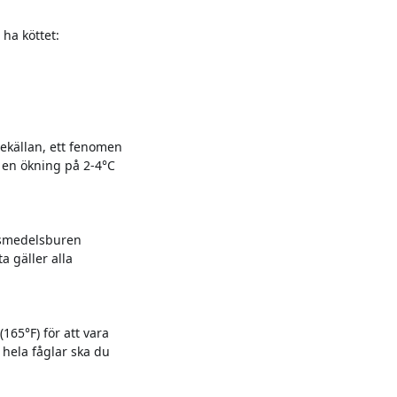
ha köttet:
mekällan, ett fenomen
d en ökning på 2-4°C
livsmedelsburen
 gäller alla
(165°F) för att vara
r hela fåglar ska du