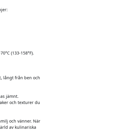
njer:
-70°C (133-158°F).
t, långt från ben och
las jämnt.
maker och texturer du
milj och vänner. När
ärld av kulinariska