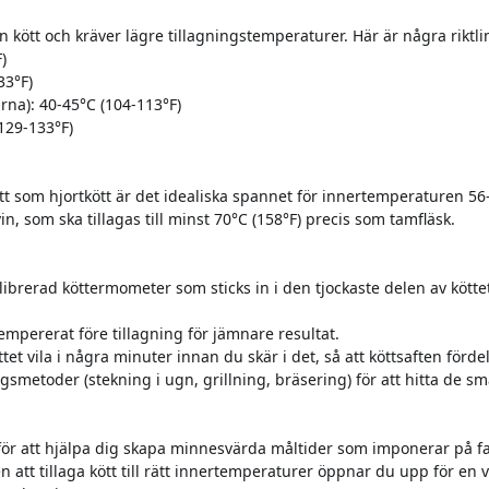
n kött och kräver lägre tillagningstemperaturer. Här är några riktli
F)
33°F)
kärna): 40-45°C (104-113°F)
(129-133°F)
kött som hjortkött är det idealiska spannet för innertemperaturen 56
n, som ska tillagas till minst 70°C (158°F) precis som tamfläsk.
alibrerad köttermometer som sticks in i den tjockaste delen av kötte
tempererat före tillagning för jämnare resultat.
öttet vila i några minuter innan du skär i det, så att köttsaften förde
ingsmetoder (stekning i ugn, grillning, bräsering) för att hitta de s
för att hjälpa dig skapa minnesvärda måltider som imponerar på fa
 att tillaga kött till rätt innertemperaturer öppnar du upp för en v