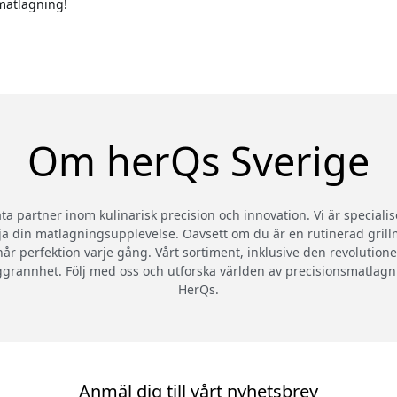
 matlagning!
Om herQs Sverige
ata partner inom kulinarisk precision och innovation. Vi är special
a din matlagningsupplevelse. Oavsett om du är en rutinerad grillm
r når perfektion varje gång. Vårt sortiment, inklusive den revolut
grannhet. Följ med oss och utforska världen av precisionsmatlagnin
HerQs.
Anmäl dig till vårt nyhetsbrev