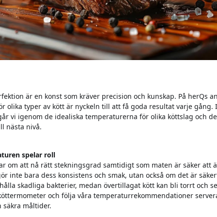
 perfektion är en konst som kräver precision och kunskap. På herQs ans
 olika typer av kött är nyckeln till att få goda resultat varje gång.
r vi igenom de idealiska temperaturerna för olika köttslag och de
ll nästa nivå.
turen spelar roll
dlar om att nå rätt stekningsgrad samtidigt som maten är säker att ä
r inte bara dess konsistens och smak, utan också om det är säkert a
ehålla skadliga bakterier, medan övertillagat kött kan bli torrt och 
 köttermometer och följa våra temperaturrekommendationer server
h säkra måltider.