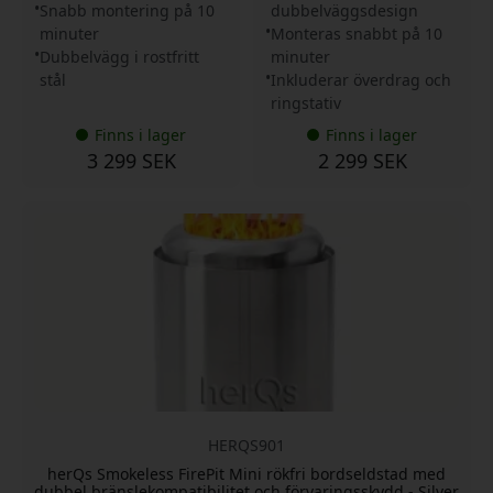
Snabb montering på 10
dubbelväggsdesign
minuter
Monteras snabbt på 10
Dubbelvägg i rostfritt
minuter
stål
Inkluderar överdrag och
ringstativ
Finns i lager
Finns i lager
3 299 SEK
2 299 SEK
HERQS901
herQs Smokeless FirePit Mini rökfri bordseldstad med
dubbel bränslekompatibilitet och förvaringsskydd - Silver