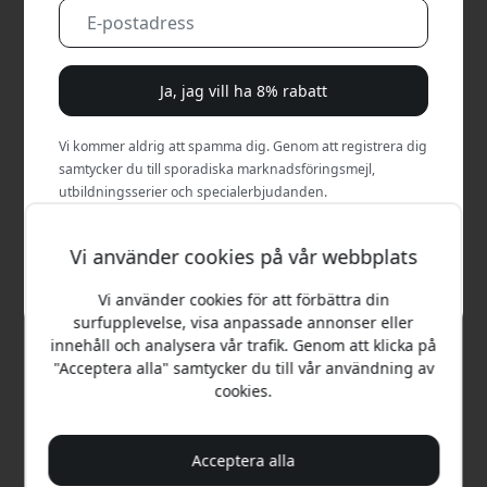
Ja, jag vill ha 8% rabatt
Vi kommer aldrig att spamma dig. Genom att registrera dig
samtycker du till sporadiska marknadsföringsmejl,
utbildningsserier och specialerbjudanden.
HERQS907
HERQS906
5.0
herQs Smokeless FirePit
Chief rökfri eldstad i
Nej, jag betalar hellre fullt pris.
herQs Mighty kompakt
Vi använder cookies på vår webbplats
rostfritt stål med
rökfri eldstad med
ringstativ och skyddshölje
dubbelt
för stora sällskap -
Vi använder cookies för att förbättra din
förbränningssystem för
Rostfritt stål
uteplats och 2–4 personer
surfupplevelse, visa anpassade annonser eller
- Silver
Rökfri eldning med
innehåll och analysera vår trafik. Genom att klicka på
dubbel förbränning
Rökfri dubbel
"Acceptera alla" samtycker du till vår användning av
För 8–12 personer
förbränning
cookies.
Inklusive lock och
För2–4personer
ringstativ
Skyddshölje och
ringstativ ingår
Acceptera alla