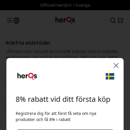
Officiell herQs® i Sverige
Rökfria eldstäder
Utforska hela utbudet av herQs® Sverige smarta digitala
termometrar och prober för grillning, BBQ och ugn. Hitta
rätt trådlös kötttermometer med snabb sensorteknik och
exakt temperaturkontroll för varje kulinariskt äventyr.
🎉 Din rabattkod:
8% rabatt vid ditt första köp
Visa alla kategorier
Registrera dig för att först få veta om nya
produkter och få 8% i rabatt
Använd denna kod i kassan för att få 8% rabatt.