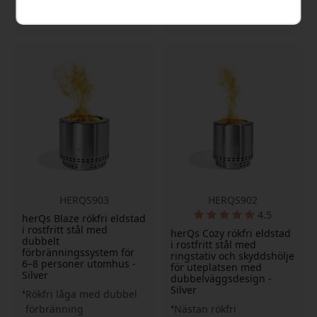
Finns i lager
Finns i lager
4 499 SEK
1 199 SEK
HERQS903
HERQS902
4.5
herQs Blaze rökfri eldstad
i rostfritt stål med
herQs Cozy rökfri eldstad
dubbelt
i rostfritt stål med
förbränningssystem för
ringstativ och skyddshölje
6–8 personer utomhus -
för uteplatsen med
Silver
dubbelväggsdesign -
Silver
Rökfri låga med dubbel
förbränning
Nästan rökfri