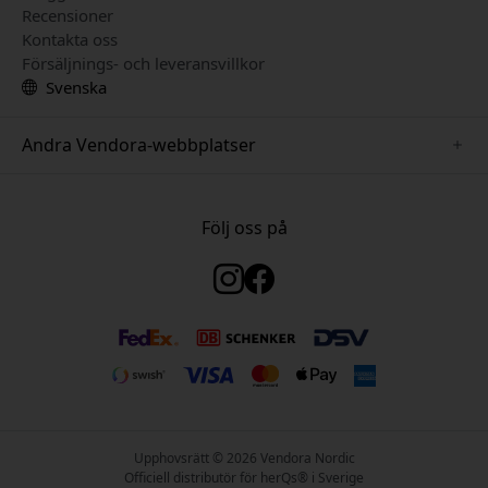
Recensioner
Kontakta oss
Försäljnings- och leveransvillkor
Svenska
Andra Vendora-webbplatser
www.twelvesouth.se
www.satechi.se
Följ oss på
www.alogic.se
www.just-mobile.se
www.keybudz.se
www.plaud.se
www.mujjo.se
Upphovsrätt © 2026 Vendora Nordic
Officiell distributör för herQs® i Sverige