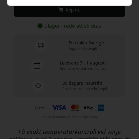
Köp nu
I lager - redo att skickas
Fri frakt i Sverige
Inga dolda avgifter
Leverans 7-11 augusti
Snabb och spårbar leverans
30 dagars returrätt
Enkel retur - inget krångel
Säkra betalningar med kryptering
Få exakt temperaturkontroll vid varje