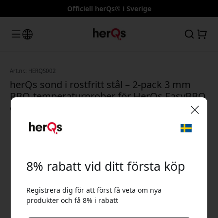
Officiell herQs® i Sverige
Art.nr.: HERQS002
herQs sond i rostfritt stål – 2-pack 3 mm
BBQ-temperaturprober för HerQs EasyBBQ
och grillning, 0–300 °C - Stainless steel
🎉 Din rabattkod:
8% rabatt vid ditt första köp
Registrera dig för att först få veta om nya
produkter och få 8% i rabatt
Använd denna kod i kassan för att få 8% rabatt.