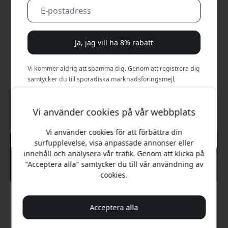
Ja, jag vill ha 8% rabatt
Vi kommer aldrig att spamma dig. Genom att registrera dig
samtycker du till sporadiska marknadsföringsmejl,
utbildningsserier och specialerbjudanden.
Vi använder cookies på vår webbplats
Nej, jag betalar hellre fullt pris.
Vi använder cookies för att förbättra din
surfupplevelse, visa anpassade annonser eller
innehåll och analysera vår trafik. Genom att klicka på
"Acceptera alla" samtycker du till vår användning av
cookies.
Rekommenderat pris
Acceptera alla
199 SEK