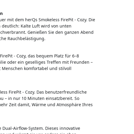
on
er mit dem herQs Smokeless FirePit - Cozy. Die
deutlich: Kalte Luft wird von unten
nachverbrannt. Genießen Sie den ganzen Abend
che Rauchbelästigung.
rePit - Cozy, das bequem Platz für 6–8
lie oder ein geselliges Treffen mit Freunden –
gt Menschen komfortabel und stilvoll
s FirePit - Cozy. Das benutzerfreundliche
 – in nur 10 Minuten einsatzbereit. So
 mehr Zeit damit, Wärme und Atmosphäre Ihres
e Dual-Airflow-System. Dieses innovative