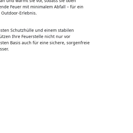
an und wärmt sie vor, sodass sie oben
ende Feuer mit minimalem Abfall – für ein
Outdoor-Erlebnis.
busten Schutzhülle und einem stabilen
ützen Ihre Feuerstelle nicht nur vor
ten Basis auch für eine sichere, sorgenfreie
sser.