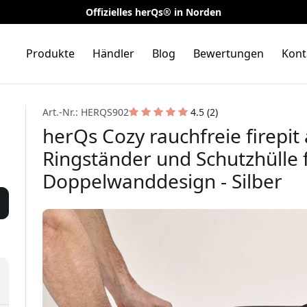
Offizielles herQs® in Norden
Produkte
Händler
Blog
Bewertungen
Kont
Art.-Nr.: HERQS902
4.5 (2)
herQs Cozy rauchfreie firepit 
Ringständer und Schutzhülle f
Doppelwanddesign - Silber