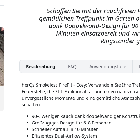
ir
r
Schaffen Sie mit der rauchfreien 
gemütlichen Treffpunkt im Garten od
ör
dank Doppelwand-Design für 90 %
Minuten einsatzbereit und wir
r
Ringständer ge
Beschreibung
FAQ
Anwendungsfälle
herQs Smokeless FirePit - Cozy: Verwandeln Sie Ihre Tre
Feuerstelle, die Stil, Funktionalität und einen nahezu ra
unvergessliche Momente und eine gemütliche Atmosphär
schaffen.
90% weniger Rauch dank doppelwandiger Konstruk
Großzügiges Design für 6–8 Personen
Schneller Aufbau in 10 Minuten
Effizientes Dual-Airflow-System