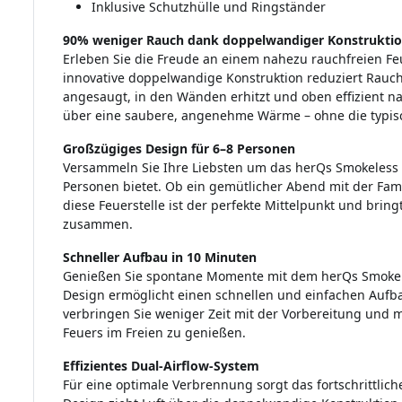
Inklusive Schutzhülle und Ringständer
90% weniger Rauch dank doppelwandiger Konstrukti
Erleben Sie die Freude an einem nahezu rauchfreien Feu
innovative doppelwandige Konstruktion reduziert Rauch 
angesaugt, in den Wänden erhitzt und oben effizient 
über eine saubere, angenehme Wärme – ohne die typis
Großzügiges Design für 6–8 Personen
Versammeln Sie Ihre Liebsten um das herQs Smokeless Fi
Personen bietet. Ob ein gemütlicher Abend mit der Fami
diese Feuerstelle ist der perfekte Mittelpunkt und brin
zusammen.
Schneller Aufbau in 10 Minuten
Genießen Sie spontane Momente mit dem herQs Smokeles
Design ermöglicht einen schnellen und einfachen Aufbau
verbringen Sie weniger Zeit mit der Vorbereitung und
Feuers im Freien zu genießen.
Effizientes Dual-Airflow-System
Für eine optimale Verbrennung sorgt das fortschrittlich