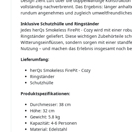
Design zieht Luft über die doppelwandige Konstruktion 
vollständig nachverbrennt. Das Ergebnis: länger anhalt
rundum angenehmes und zugleich umweltfreundliches 
Inklusive Schutzhülle und Ringständer
Jedes herQs Smokeless FirePit - Cozy wird mit einer ro
Ringständer geliefert. Diese wichtigen Zubehörteile sch
Witterungseinflüssen, sondern sorgen mit einer standfes
Nutzung – und machen das Erlebnis insgesamt noch be
Lieferumfang:
herQs Smokeless FirePit - Cozy
Ringständer
Schutzhülle
Produktspezifikationen:
Durchmesser: 38 cm
Höhe: 32 cm
Gewicht: 5.8 kg
Kapazität: 4-6 Personen
Material: Edelstahl