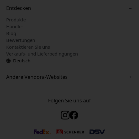
Entdecken
Produkte
Händler
Blog
Bewertungen
Kontaktieren Sie uns
Verkaufs- und Lieferbedingungen
Deutsch
Andere Vendora-Websites
www.twelvesouth.se
www.satechi.se
Folgen Sie uns auf
www.alogic.se
www.just-mobile.se
www.keybudz.se
www.plaud.se
www.mujjo.se