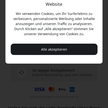
59.99 EUR
Website
Jetzt kaufen
Wir verwenden Cookies, um Ihr Surferlebnis zu
verbessern, personalisierte Werbung oder Inhalte
anzuzeigen und unseren Traffic zu analysieren.
Auf Lager - versandbereit
Durch Klicken auf „Alle akzeptieren“ stimmen Sie
unserer Verwendung von Cookies zu.
Versand 9.99 EUR in Deutschland
Keine versteckten Gebühren
Alle akzeptieren
Lieferung 10-12 August
Schnelle und nachverfolgbare Lieferung
30-tägiges Rückgaberecht
Einfache Rücksendung - ganz ohne Aufwand
Sichere Zahlungen mit Verschlüsselung