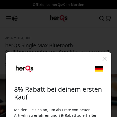
Offizielles herQs® in Norden
Art.-Nr.: HERQS008
herQs Single Max Bluetooth-
Grillthermometer mit App-Steuerung und 1
kabellosem Fühler für Grill und Smoker -
Schwarz
🎉 Dein Rabattcode:
8% Rabatt bei deinem ersten
Kauf
Melden Sie sich an, um als Erste von neuen
Verwende diesen Code an der Kasse, um 8%
Artikeln zu erfahren und 8% Rabatt zu erhalten
Rabatt zu erhalten.