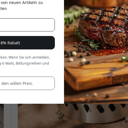
 von neuen Artikeln zu
er
lten
e 8% Rabatt
ken. Wenn Sie sich anmelden,
g-E-Mails, Bildungsreihen und
 den vollen Preis.