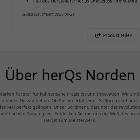
Titel des Herstellers: herQs Smokeless FirePit Mini
Zuletzt aktualisiert: 2026-06-29
Produkt teilen
Über herQs Norden
rken Partner für kulinarische Präzision und Innovation. Wir sind
ein neues Niveau heben. Ob Sie ein erfahrener Grillprofi sind od
edes Mal perfekt gelingen. Unser Sortiment, darunter der revolut
nd höchste Genauigkeit. Entdecken Sie mit uns die Welt des präz
HerQs zum Meisterwerk.