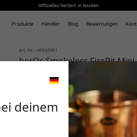
Offizielles herQs® in Norden
Produkte
Händler
Blog
Bewertungen
Kont
Art.-Nr.: HERQS901
herQs Smokeless FirePit Mini 
Tischfeuerstelle mit doppelte
Brennstoffkompatibilität und
🎉 Dein 
Silber
bei deinem
Verwende diesen Code an