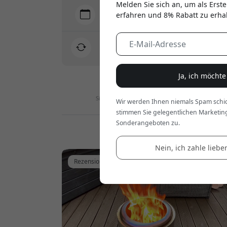
Melden Sie sich an, um als Erste
Lieferung 10-12 August
erfahren und 8% Rabatt zu erha
Schnelle und nachverfolgbare Lieferung
30-tägiges Rückgaberecht
Einfache Rücksendung - ganz ohne Aufwand
Ja, ich möcht
Sichere Zahlungen mit Verschlüsselung
Wir werden Ihnen niemals Spam schic
stimmen Sie gelegentlichen Marketin
Sonderangeboten zu.
Blog, Ratgeber und Tests
Nein, ich zahle lieber
Rezension