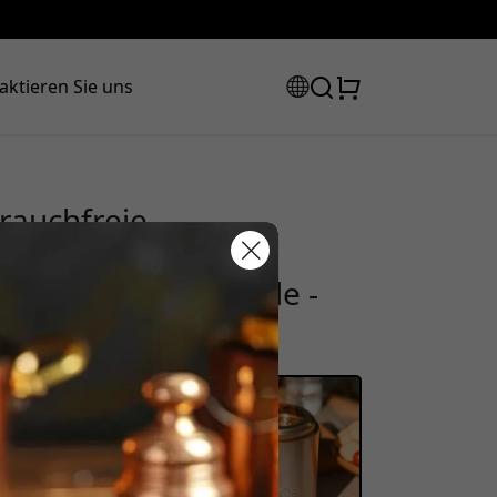
aktieren Sie uns
rauchfreie
r
 Aufbewahrungshülle -
Rabattcode:
 der Kasse, um 8% Rabatt zu