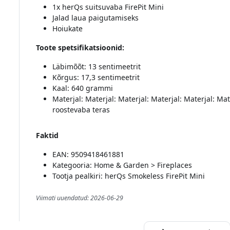
1x herQs suitsuvaba FirePit Mini
Jalad laua paigutamiseks
Hoiukate
Toote spetsifikatsioonid:
Läbimõõt: 13 sentimeetrit
Kõrgus: 17,3 sentimeetrit
Kaal: 640 grammi
Materjal: Materjal: Materjal: Materjal: Materjal: Mat
roostevaba teras
Faktid
EAN: 9509418461881
Kategooria: Home & Garden > Fireplaces
Tootja pealkiri: herQs Smokeless FirePit Mini
Viimati uuendatud: 2026-06-29