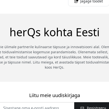
Jagage toodet
herQs kohta Eesti
eie ülimale partnerile kulinaarse täpsuse ja innovatsiooni alal. Ol
ie toiduvalmistamise kogemuse parandamiseks. Olenemata sellest, k
, et teie toidud saavutavad iga kord täiuslikkuse. Meie tootevalik,
 ja täpsuse nimel. Liitu meiega, et avastada täpset toiduvalmista
koos HerQs.
Liitu meie uudiskirjaga
Registreeru