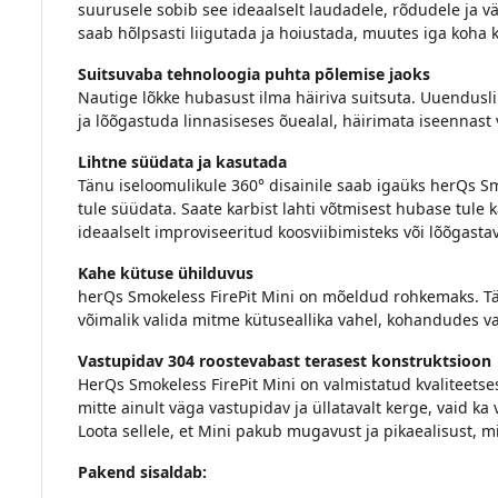
suurusele sobib see ideaalselt laudadele, rõdudele ja väi
saab hõlpsasti liigutada ja hoiustada, muutes iga koha
Suitsuvaba tehnoloogia puhta põlemise jaoks
Nautige lõkke hubasust ilma häiriva suitsuta. Uuendusli
ja lõõgastuda linnasiseses õuealal, häirimata iseennast 
Lihtne süüdata ja kasutada
Tänu iseloomulikule 360° disainile saab igaüks herQs Sm
tule süüdata. Saate karbist lahti võtmisest hubase tule 
ideaalselt improviseeritud koosviibimisteks või lõõgastav
Kahe kütuse ühilduvus
herQs Smokeless FirePit Mini on mõeldud rohkemaks. Tä
võimalik valida mitme kütuseallika vahel, kohandudes va
Vastupidav 304 roostevabast terasest konstruktsioon
HerQs Smokeless FirePit Mini on valmistatud kvaliteetses
mitte ainult väga vastupidav ja üllatavalt kerge, vaid ka
Loota sellele, et Mini pakub mugavust ja pikaealisust, 
Pakend sisaldab: