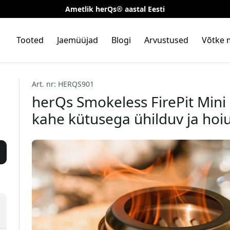
Ametlik herQs® aastal Eesti
Tooted
Jaemüüjad
Blogi
Arvustused
Võtke 
Art. nr: HERQS901
herQs Smokeless FirePit Mini 
kahe kütusega ühilduv ja hoiu