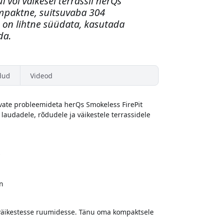
l või väikesel terrassil herQs
ompaktne, suitsuvaba 304
a on lihtne süüdata, kasutada
da.
dud
Videod
evate probleemideta herQs Smokeless FirePit
laudadele, rõdudele ja väikestele terrassidele
s
n
 väikestesse ruumidesse. Tänu oma kompaktsele