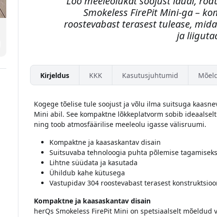
Loo meeleolukat soojust laual, rõdu
Smokeless FirePit Mini-ga – k
roostevabast terasest tulease, mid
ja liiguta
Kirjeldus
KKK
Kasutusjuhtumid
Mõel
Kogege tõelise tule soojust ja võlu ilma suitsuga kaasn
Mini abil. See kompaktne lõkkeplatvorm sobib ideaalselt 
ning toob atmosfäärilise meeleolu igasse välisruumi.
Kompaktne ja kaasaskantav disain
Suitsuvaba tehnoloogia puhta põlemise tagamisek
Lihtne süüdata ja kasutada
Ühildub kahe kütusega
Vastupidav 304 roostevabast terasest konstruktsioo
Kompaktne ja kaasaskantav disain
herQs Smokeless FirePit Mini on spetsiaalselt mõeldud