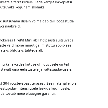
kestele terrassidele. Seda kerget lõkkeplatsi
 kutsuvaks kogunemiskohaks.
k suitsuvaba disain võimaldab teil lõõgastuda
või naabreid.
okeless FirePit Mini abil hõlpsasti suitsuvaba
kätte vaid mõne minutiga, mistõttu sobib see
ateks õhtuteks tähtede all.
nu kahekordse kütuse ühilduvusele on teil
stavalt oma eelistustele ja kättesaadavusele.
t 304 roostevabast terasest. See materjal ei ole
 vastupidav intensiivsele leekide kuumusele.
mida toetab meie eluaegne garantii.