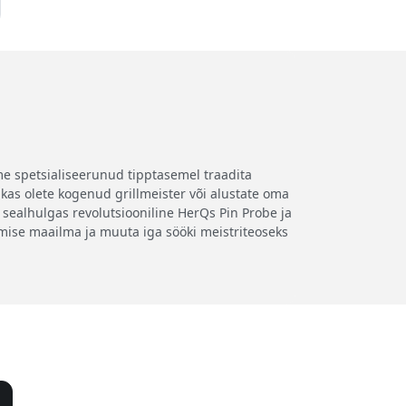
eme spetsialiseerunud tipptasemel traadita
as olete kogenud grillmeister või alustate oma
 sealhulgas revolutsiooniline HerQs Pin Probe ja
mise maailma ja muuta iga sööki meistriteoseks