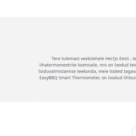
Tere tulemast veebilehele HerQs Eesti , t
lihatermomeetrite loomisele, mis on loodud te
toiduvalmistamise teekonda, meie tooted tagavad
EasyBBQ Smart Thermometer, on loodud lihtsuse