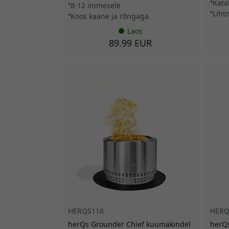
Kata
8-12 inimesele
Liht
Koos kaane ja rõngaga
Laos
89.99 EUR
HERQS116
HERQ
herQs Grounder Chief kuumakindel
herQ