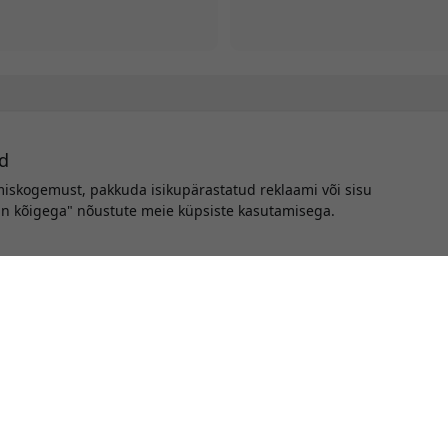
herQs kohta Eesti
d
miskogemust, pakkuda isikupärastatud reklaami või sisu
tun kõigega" nõustute meie küpsiste kasutamisega.
eie ülimale partnerile kulinaarse täpsuse ja innovatsiooni alal. Ol
ie toiduvalmistamise kogemuse parandamiseks. Olenemata sellest, k
, et teie toidud saavutavad iga kord täiuslikkuse. Meie tootevalik,
 ja täpsuse nimel. Liitu meiega, et avastada täpset toiduvalmista
koos HerQs.
Liitu meie uudiskirjaga