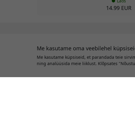
Laos
14.99 EUR
Me kasutame oma veebilehel küpsisei
Me kasutame küpsiseid, et parandada teie sirvi
ning analüüsida meie liiklust. Klõpsates "Nõus
Tere tulemast veebilehele HerQs Eesti , t
lihatermomeetrite loomisele, mis on loodud te
toiduvalmistamise teekonda, meie tooted tagavad
EasyBBQ Smart Thermometer, on loodud lihtsuse