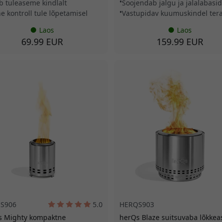
b tuleaseme kindlalt
Soojendab jalgu ja jalalabasid
ne kontroll tule lõpetamisel
Vastupidav kuumuskindel ter
Laos
Laos
69.99 EUR
159.99 EUR
S906
5.0
HERQS903
s Mighty kompaktne
herQs Blaze suitsuvaba lõkkea