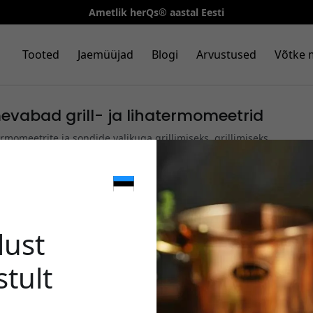
Ametlik herQs® aastal Eesti
Tooted
Jaemüüjad
Blogi
Arvustused
Võtke 
mevabad grill- ja lihatermomeetrid
rmomeetrite ja sondide valikuga grillimiseks, grillimiseks
 ja täpse temperatuurikontrolliga traadita lihatermomeeter
🎉 Sinu 
Kõik
|
Suitsuvabad kaminad
|
Termomeetrid ja mõõtevahendid
lust
stult
Kasuta seda koodi kassa