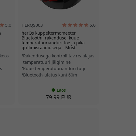
5.0
HERQS003
5.0
a
herQs kuppeltermomeeter
Bluetoothi, rakenduse, kuue
temperatuurianduri toe ja pika
grillimisraadiusega - Must
koos
Rakendusega kontrollitav reaalajas
temperatuuri jälgimine
s
Kuue temperatuurianduri tugi
Bluetooth-ulatus kuni 60m
Laos
79.99 EUR