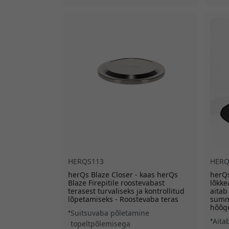
HERQS113
HERQ
herQs Blaze Closer - kaas herQs
herQs
Blaze Firepitile roostevabast
lõkke
terasest turvaliseks ja kontrollitud
aitab
lõpetamiseks - Roostevaba teras
summ
hõõgu
Suitsuvaba põletamine
Aita
topeltpõlemisega