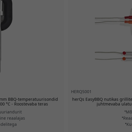
HERQS001
 3 mm BBQ-temperatuurisondid
herQs EasyBBQ nutikas grillit
300 °C - Roostevaba teras
juhtmevaba ulatus
uuriandurit
Mõ
ne reaalajas
Reaa
delitega
Ku