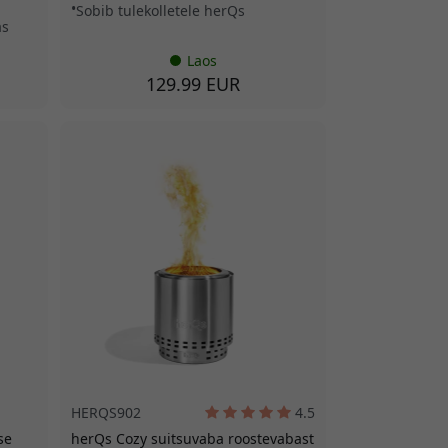
Sobib tulekolletele herQs
as
Laos
129.99 EUR
HERQS902
4.5
se
herQs Cozy suitsuvaba roostevabast