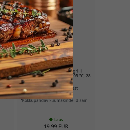
HERQS114
herQs Grounder Mighty
 70 x
kuumakindel matt lõkke ja grilli
 °C
jaoks, kuumakindel kuni 1205 °C, 28
x 28 cm õues
Kaitseb pindu kuumuse eest
Tuleasemetele ja grillidele
Kokkupandav kuumakindel disain
Laos
19.99 EUR