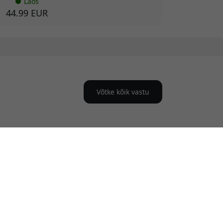
Laos
44.99 EUR
Võtke kõik vastu
eme spetsialiseerunud tipptasemel traadita
as olete kogenud grillmeister või alustate oma
 sealhulgas revolutsiooniline HerQs Pin Probe ja
mise maailma ja muuta iga sööki meistriteoseks