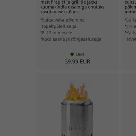
matt firepit'i ja grillide jaoks,
suits
kuumakindla disainiga ohutuks
põlem
kasutamiseks õues
inime
Suitsuvaba põlemine
Suit
topeltpõletusega
2-4 
8–12 inimesele
Kait
Koos kaane ja rõngasalusega
arva
Laos
39.99 EUR