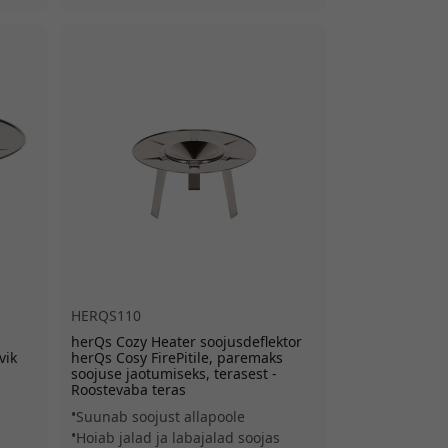
HERQS110
herQs Cozy Heater soojusdeflektor
vik
herQs Cosy FirePitile, paremaks
soojuse jaotumiseks, terasest -
Roostevaba teras
Suunab soojust allapoole
Hoiab jalad ja labajalad soojas