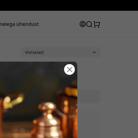
meiega ühendust
sooduskood:
s, et saada 8% allahindlust.