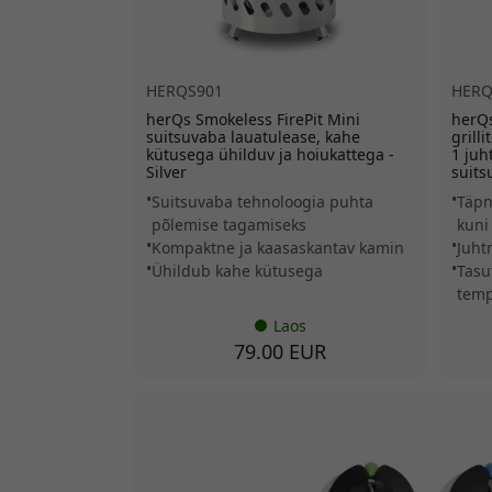
HERQS901
HERQ
herQs Smokeless FirePit Mini
herQs
suitsuvaba lauatulease, kahe
grill
kütusega ühilduv ja hoiukattega -
1 juh
Silver
suits
Suitsuvaba tehnoloogia puhta
Täpn
põlemise tagamiseks
kuni
Kompaktne ja kaasaskantav kamin
Juht
Ühildub kahe kütusega
Tasu
temp
Laos
79.00 EUR