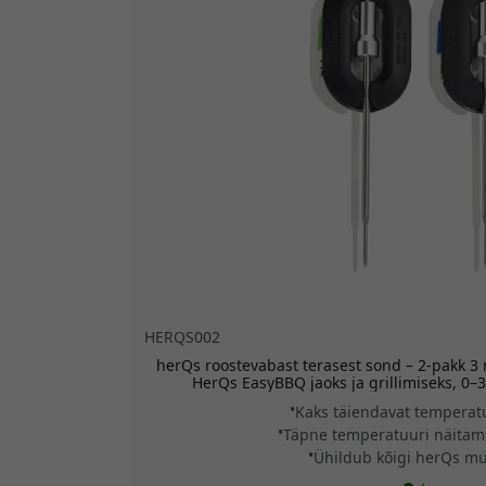
HERQS002
herQs roostevabast terasest sond – 2-pakk
HerQs EasyBBQ jaoks ja grillimiseks, 0–
Kaks täiendavat temperat
Täpne temperatuuri näitami
Ühildub kõigi herQs mu