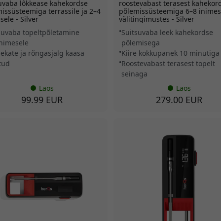
uvaba lõkkease kahekordse
roostevabast terasest kahekor
issüsteemiga terrassile ja 2–4
põlemissüsteemiga 6–8 inimes
sele - Silver
välitingimustes - Silver
suvaba topeltpõletamine
Suitsuvaba leek kahekordse
inimesele
põlemisega
sekate ja rõngasjalg kaasa
Kiire kokkupanek 10 minutiga
tud
Roostevabast terasest topelt
seinaga
Laos
Laos
99.99 EUR
279.00 EUR