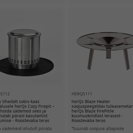
S112
HERQS111
 tihedalt sobiv kaas
herQs Blaze Heater
alusele herQs Cozy Firepit –
soojuspeegeldav tuleasemetar
 hoida sädemed sees ja
herQs Blaze FirePitile
utab pärast kasutamist
kuumuskindlast terasest -
mise - Roostevaba teras
Roostevaba teras
b sädemeid ohutult piirata
Suunab soojuse allapoole