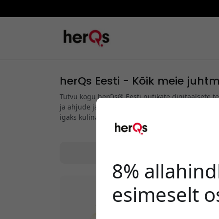
herQs Eesti - Kõik meie juht
Tutvu kogu herQs® Eesti nutikate digitaalsete te
ja ahjude jaoks. Leidke kiire sensoritehnoloogia
igaks kulinaarseks seikluseks.
8% allahind
esimeselt o