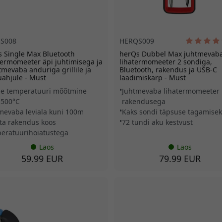
S008
HERQS009
 Single Max Bluetooth
herQs Dubbel Max juhtmevab
itermomeeter äpi juhtimisega ja
lihatermomeeter 2 sondiga,
tmevaba anduriga grillile ja
Bluetooth, rakendus ja USB-C
uahjule - Must
laadimiskarp - Must
e temperatuuri mõõtmine
Juhtmevaba lihatermomeeter 
 500°C
rakendusega
mevaba leviala kuni 100m
Kaks sondi täpsuse tagamisek
ta rakendus koos
72 tundi aku kestvust
eratuurihoiatustega
Laos
Laos
59.99 EUR
79.99 EUR