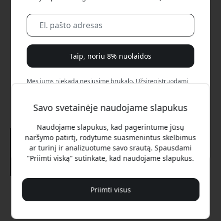
Taip, noriu 8% nuolaidos
Mes jums niekada nesiųsime brukalo. Užsiregistruodami
sutinkate gauti retkarčiais siunčiamus rinkodaros laiškus,
edukacines serijas ir specialius pasiūlymus.
Savo svetainėje naudojame slapukus
Ne, aš verčiau mokėčiau visą kainą.
Naudojame slapukus, kad pagerintume jūsų
naršymo patirtį, rodytume suasmenintus skelbimus
ar turinį ir analizuotume savo srautą. Spausdami
"Priimti viską" sutinkate, kad naudojame slapukus.
Priimti visus
Rekomenduojama kaina
39.99 EUR