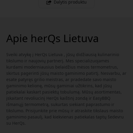
Dalytis produktu
Apie herQs Lietuva
Sveiki atvykę į HerQs Lietuva , jūsų didžiausią kulinarinio
tikslumo ir naujovių partnerį. Mes specializuojamės
kurdami moderniausius belaidžius mėsos termometrus,
skirtus pagerinti jūsų maisto gaminimo patirtį. Nesvarbu, ar
esate patyręs grilio meistras, ar pradedate savo maisto
gaminimo kelionę, mūsų gaminiai užtikrins, kad jūsų
patiekalai kaskart pasiektų tobulumą. Mūsų asortimentas,
įskaitant revoliucinį HerQs kaištinį zondą ir EasyBBQ
išmanųjį termometrą, sukurtas siekiant paprastumo ir
tikslumo. Prisijunkite prie mūsų ir atraskite tikslaus maisto
gaminimo pasaulį, kad kiekvienas patiekalas taptų šedevru
su HerQs.