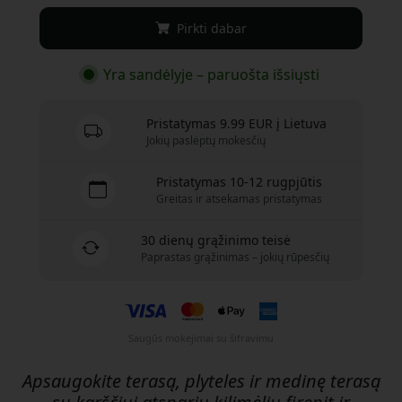
Pirkti dabar
Yra sandėlyje – paruošta išsiųsti
Pristatymas 9.99 EUR į Lietuva
Jokių paslėptų mokesčių
Pristatymas 10-12 rugpjūtis
Greitas ir atsekamas pristatymas
30 dienų grąžinimo teisė
Paprastas grąžinimas – jokių rūpesčių
Saugūs mokėjimai su šifravimu
Apsaugokite terasą, plyteles ir medinę terasą