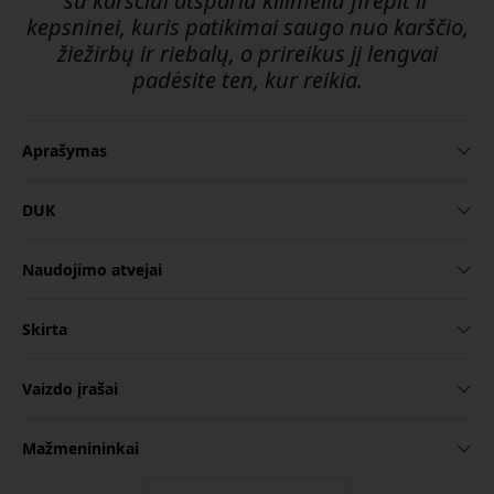
su karščiui atspariu kilimėliu firepit ir
kepsninei, kuris patikimai saugo nuo karščio,
žiežirbų ir riebalų, o prireikus jį lengvai
padėsite ten, kur reikia.
Aprašymas
DUK
Naudojimo atvejai
Skirta
Vaizdo įrašai
Mažmenininkai