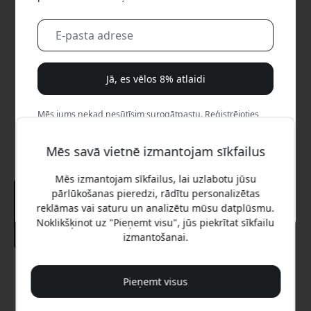
Jā, es vēlos 8% atlaidi
Mēs jums nekad nesūtīsim surogātpastu. Reģistrējoties,
jūs piekrītat neregulāriem mārketinga e-pastiem,
izglītojošām sērijām un īpašiem piedāvājumiem.
Mēs savā vietnē izmantojam sīkfailus
Nē, es labāk maksātu pilnu cenu.
Mēs izmantojam sīkfailus, lai uzlabotu jūsu
pārlūkošanas pieredzi, rādītu personalizētas
reklāmas vai saturu un analizētu mūsu datplūsmu.
Noklikšķinot uz "Pieņemt visu", jūs piekrītat sīkfailu
izmantošanai.
Ieteicamā cena
Pieņemt visus
39.99 EUR