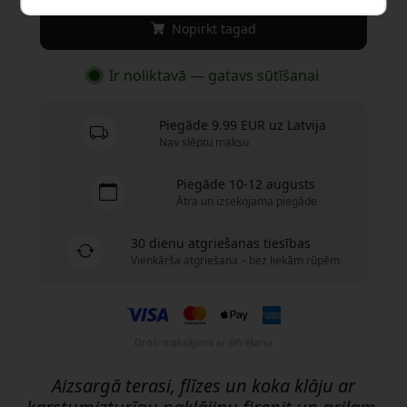
Nopirkt tagad
Ir noliktavā — gatavs sūtīšanai
Piegāde 9.99 EUR uz Latvija
Nav slēptu maksu
Piegāde 10-12 augusts
Ātra un izsekojama piegāde
30 dienu atgriešanas tiesības
Vienkārša atgriešana – bez liekām rūpēm
Droši maksājumi ar šifrēšanu
Aizsargā terasi, flīzes un koka klāju ar