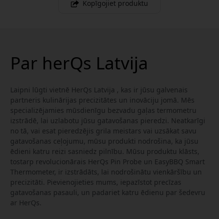
Kopīgojiet produktu
Par herQs Latvija
Laipni lūgti vietnē HerQs Latvija , kas ir jūsu galvenais
partneris kulinārijas precizitātes un inovāciju jomā. Mēs
specializējamies mūsdienīgu bezvadu gaļas termometru
izstrādē, lai uzlabotu jūsu gatavošanas pieredzi. Neatkarīgi
no tā, vai esat pieredzējis grila meistars vai uzsākat savu
gatavošanas ceļojumu, mūsu produkti nodrošina, ka jūsu
ēdieni katru reizi sasniedz pilnību. Mūsu produktu klāsts,
tostarp revolucionārais HerQs Pin Probe un EasyBBQ Smart
Thermometer, ir izstrādāts, lai nodrošinātu vienkāršību un
precizitāti. Pievienojieties mums, iepazīstot precīzas
gatavošanas pasauli, un padariet katru ēdienu par šedevru
ar HerQs.