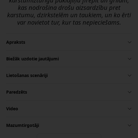
karstumizturīgu paklājiņu firepit un grilam,
kas nodrošina drošu aizsardzību pret
karstumu, dzirkstelēm un taukiem, un ko ērti
var novietot tur, kur tas nepieciešams.
Apraksts
Biežāk uzdotie jautājumi
Lietošanas scenāriji
Paredzēts
Video
Mazumtirgotāji