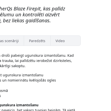
herQs Blaze Firepit, kas palīdz
vēlumu un kontrolēti aizvērt
, bez liekas gaidīšanas.
as scenāriji
Paredzēts
Video
ā droši pabeigt ugunskura izmantošanu. Kad
rauka, lai palīdzētu ierobežot dzirksteles,
ārtīgi sakoptu.
lēgt ugunskura izmantošanu
s un nomierinātu kvēlojošās ogles
posmā
ā
t ugunskura izmantošanu
paveicis, bet vakars tuvojas beigām. Tā vietā,