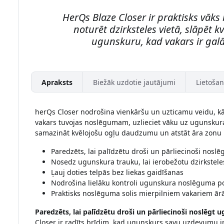
HerQs Blaze Closer ir praktisks vāks 
noturēt dzirksteles vietā, slāpēt k
ugunskuru, kad vakars ir galā
Apraksts
Biežāk uzdotie jautājumi
Lietošan
herQs Closer nodrošina vienkāršu un uzticamu veidu, k
vakars tuvojas noslēgumam, uzlieciet vāku uz ugunskura t
samazināt kvēlojošu ogļu daudzumu un atstāt āra zonu k
Paredzēts, lai palīdzētu droši un pārliecinoši nos
Nosedz ugunskura trauku, lai ierobežotu dzirkstele
Ļauj doties telpās bez liekas gaidīšanas
Nodrošina lielāku kontroli ugunskura noslēguma 
Praktisks noslēguma solis mierpilniem vakariem ār
Paredzēts, lai palīdzētu droši un pārliecinoši noslēg
Closer ir radīts brīdim, kad ugunskurs savu uzdevumu ir 