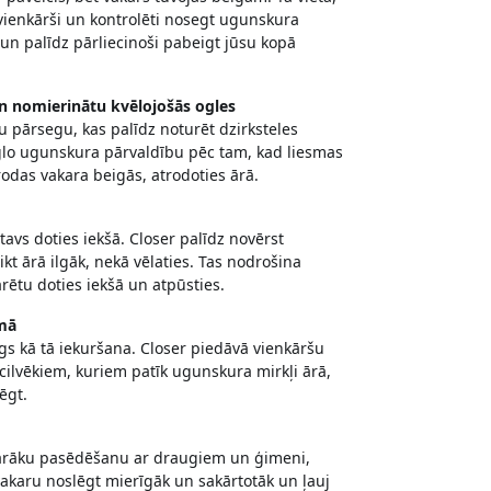
 vienkārši un kontrolēti nosegt ugunskura
un palīdz pārliecinoši pabeigt jūsu kopā
un nomierinātu kvēlojošās ogles
ku pārsegu, kas palīdz noturēt dzirksteles
eglo ugunskura pārvaldību pēc tam, kad liesmas
rodas vakara beigās, atrodoties ārā.
avs doties iekšā. Closer palīdz novērst
ikt ārā ilgāk, nekā vēlaties. Tas nodrošina
arētu doties iekšā un atpūsties.
mā
s kā tā iekuršana. Closer piedāvā vienkāršu
s cilvēkiem, kuriem patīk ugunskura mirkļi ārā,
ēgt.
 garāku pasēdēšanu ar draugiem un ģimeni,
 vakaru noslēgt mierīgāk un sakārtotāk un ļauj