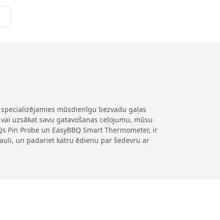
Mēs specializējamies mūsdienīgu bezvadu gaļas
rs vai uzsākat savu gatavošanas ceļojumu, mūsu
erQs Pin Probe un EasyBBQ Smart Thermometer, ir
sauli, un padariet katru ēdienu par šedevru ar