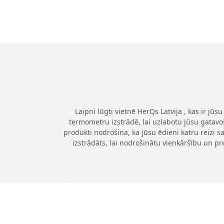
Laipni lūgti vietnē HerQs Latvija , kas ir j
termometru izstrādē, lai uzlabotu jūsu gatavo
produkti nodrošina, ka jūsu ēdieni katru reizi
izstrādāts, lai nodrošinātu vienkāršību un pr