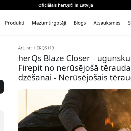
Oficiālais herQs® in Latvija
Produkti
Mazumtirgotāji
Blogs
Atsauksmes
S
Art. nr.: HERQS113
herQs Blaze Closer - ugunsku
Firepit no nerūsējošā tērauda
dzēšanai - Nerūsējošais tēra