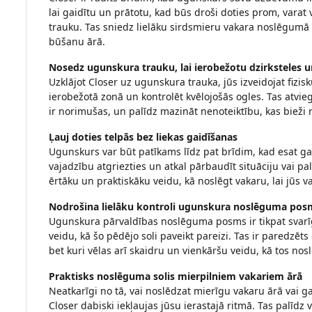
lai gaidītu un prātotu, kad būs droši doties prom, varat
trauku. Tas sniedz lielāku sirdsmieru vakara noslēgumā 
būšanu ārā.
Nosedz ugunskura trauku, lai ierobežotu dzirksteles 
Uzklājot Closer uz ugunskura trauka, jūs izveidojat fizis
ierobežotā zonā un kontrolēt kvēlojošās ogles. Tas atvi
ir norimušas, un palīdz mazināt nenoteiktību, kas bieži 
Ļauj doties telpās bez liekas gaidīšanas
Ugunskurs var būt patīkams līdz pat brīdim, kad esat gat
vajadzību atgriezties un atkal pārbaudīt situāciju vai pal
ērtāku un praktiskāku veidu, kā noslēgt vakaru, lai jūs v
Nodrošina lielāku kontroli ugunskura noslēguma pos
Ugunskura pārvaldības noslēguma posms ir tikpat svarīg
veidu, kā šo pēdējo soli paveikt pareizi. Tas ir paredzēt
bet kuri vēlas arī skaidru un vienkāršu veidu, kā tos nosl
Praktisks noslēguma solis mierpilniem vakariem ārā
Neatkarīgi no tā, vai noslēdzat mierīgu vakaru ārā vai
Closer dabiski iekļaujas jūsu ierastajā ritmā. Tas palīdz