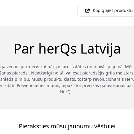
Kopīgojiet produktu
Par herQs Latvija
ūsu galvenais partneris kulinārijas precizitātes un inovāciju jomā. 
šanas pieredzi. Neatkarīgi no tā, vai esat pieredzējis grila meista
 sasniedz pilnību. Mūsu produktu klāsts, tostarp revolucionārais H
ecizitāti. Pievienojieties mums, iepazīstot precīzas gatavošanas pa
HerQs.
Pieraksties mūsu jaunumu vēstulei