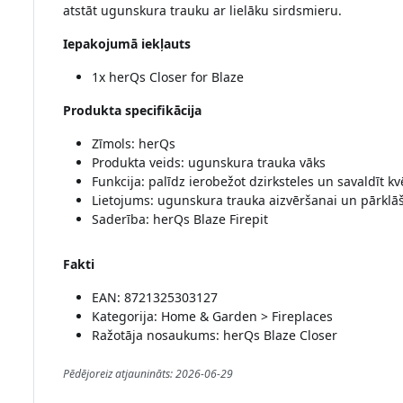
atstāt ugunskura trauku ar lielāku sirdsmieru.
Iepakojumā iekļauts
1x herQs Closer for Blaze
Produkta specifikācija
Zīmols: herQs
Produkta veids: ugunskura trauka vāks
Funkcija: palīdz ierobežot dzirksteles un savaldīt k
Lietojums: ugunskura trauka aizvēršanai un pārklā
Saderība: herQs Blaze Firepit
Fakti
EAN: 8721325303127
Kategorija: Home & Garden > Fireplaces
Ražotāja nosaukums: herQs Blaze Closer
Pēdējoreiz atjaunināts: 2026-06-29