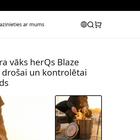
azinieties ar mums
ra vāks herQs Blaze
 drošai un kontrolētai
uds