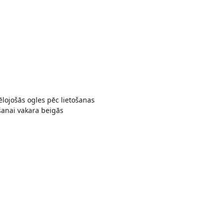
vēlojošās ogles pēc lietošanas
šanai vakara beigās