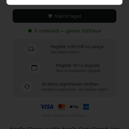
69.99 EUR
Nopirkt tagad
Ir noliktavā — gatavs sūtīšanai
Piegāde 9.99 EUR uz Latvija
Nav slēptu maksu
Piegāde 10-12 augusts
Ātra un izsekojama piegāde
30 dienu atgriešanas tiesības
Vienkārša atgriešana – bez liekām rūpēm
Droši maksājumi ar šifrēšanu