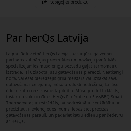
Kopīgojiet produktu
Par herQs Latvija
Laipni lūgti vietnē HerQs Latvija , kas ir jūsu galvenais
partneris kulinārijas precizitātes un inovāciju jomā. Mēs
specializējamies mūsdienīgu bezvadu gaļas termometru
izstrādē, lai uzlabotu jūsu gatavošanas pieredzi. Neatkarīgi
no tā, vai esat pieredzējis grila meistars vai uzsākat savu
gatavošanas ceļojumu, mūsu produkti nodrošina, ka jūsu
ēdieni katru reizi sasniedz pilnību. Mūsu produktu klāsts,
tostarp revolucionārais HerQs Pin Probe un EasyBBQ Smart
Thermometer, ir izstrādāts, lai nodrošinātu vienkāršību un
precizitāti. Pievienojieties mums, iepazīstot precīzas
gatavošanas pasauli, un padariet katru ēdienu par šedevru
ar HerQs.