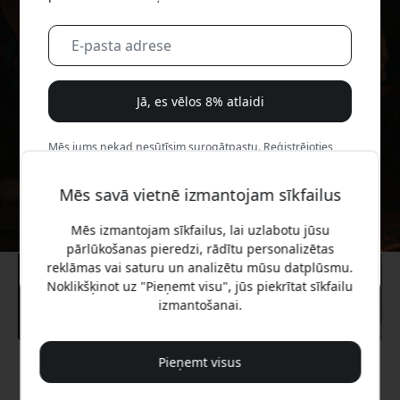
Jā, es vēlos 8% atlaidi
Mēs jums nekad nesūtīsim surogātpastu. Reģistrējoties,
jūs piekrītat neregulāriem mārketinga e-pastiem,
izglītojošām sērijām un īpašiem piedāvājumiem.
Mēs savā vietnē izmantojam sīkfailus
Nē, es labāk maksātu pilnu cenu.
Mēs izmantojam sīkfailus, lai uzlabotu jūsu
pārlūkošanas pieredzi, rādītu personalizētas
reklāmas vai saturu un analizētu mūsu datplūsmu.
Noklikšķinot uz "Pieņemt visu", jūs piekrītat sīkfailu
izmantošanai.
Pieņemt visus
Ieteicamā cena