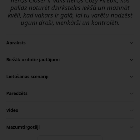
herQs Closer ir vāks herQs Cozy Firepit, kas
palīdz noturēt dzirksteles iekšā un mazināt
kvēli, kad vakars ir galā, lai tu varētu nodzēst
uguni droši, vienkārši un kontrolēti.
Apraksts
Biežāk uzdotie jautājumi
Lietošanas scenāriji
Paredzēts
Video
Mazumtirgotāji