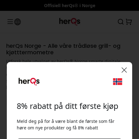
Offisiell herQs® i Norge
herQs Norge - Alle våre trådløse grill- og
kjøtttermometre
Utforsk hele utvalget av herQs® Norge smarte digitale
termometre og sonder for grilling, BBQ og stekeovn. Finn
det rette trådløse kjøtttermometeret med rask
🎉 Din rabattkode:
sensorteknologi og presis temperaturkontroll for ethvert
kulinarisk eventyr.
8% rabatt på ditt første kjøp
Meld deg på for å være blant de første som får
Vis alle kategorier
høre om nye produkter og få 8% rabatt
Bruk denne koden i kassen for å få 8% rabatt.