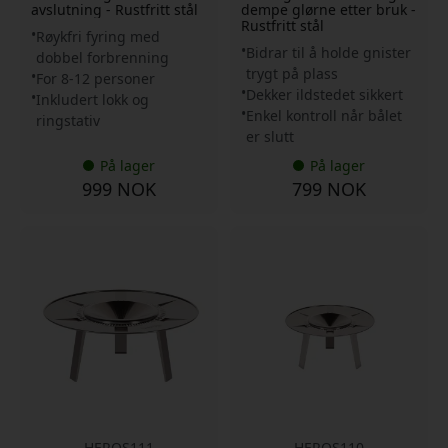
avslutning - Rustfritt stål
dempe glørne etter bruk -
Rustfritt stål
Røykfri fyring med
Bidrar til å holde gnister
dobbel forbrenning
trygt på plass
For 8-12 personer
Dekker ildstedet sikkert
Inkludert lokk og
Enkel kontroll når bålet
ringstativ
er slutt
På lager
På lager
999 NOK
799 NOK
HERQS111
HERQS110