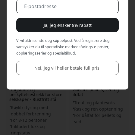
Ja, jeg ønsker 8% rabatt
Vi vil aldri sende deg søppelpost. Ved å registrere deg
samtykker du til sporadiske markedsførings-e-poster,
opplæringsserier og spesialtilbud.
HERQS907
HERQS117
Nei, jeg vil heller betale full pris.
herQs Smokeless FirePit
herQs Treullstenner –
Chief røykfri ildsted i
100-pakning opptennere
rustfritt stål med
av treull og plantebasert
ringstativ og
voks for pellets, ved og
beskyttelsestrekk for store
ildfat
selskaper - Rustfritt stål
Treull og plantevoks
Røykfri fyring med
Rask og ren opptenning
dobbel forbrenning
For bålfat for pellets og
For 8-12 personer
ved
Inkludert lokk og
ringstativ