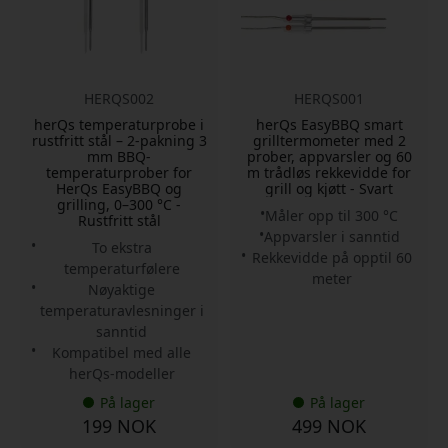
HERQS002
HERQS001
herQs temperaturprobe i
herQs EasyBBQ smart
rustfritt stål – 2-pakning 3
grilltermometer med 2
mm BBQ-
prober, appvarsler og 60
temperaturprober for
m trådløs rekkevidde for
HerQs EasyBBQ og
grill og kjøtt - Svart
grilling, 0–300 °C -
Måler opp til 300 °C
Rustfritt stål
Appvarsler i sanntid
To ekstra
Rekkevidde på opptil 60
temperaturfølere
meter
Nøyaktige
temperaturavlesninger i
sanntid
Kompatibel med alle
herQs-modeller
På lager
På lager
199 NOK
499 NOK