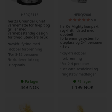
HERQS116
HERQS906
5.0
herQs Grounder Chief
varmematte for firepit og
herQs Mighty kompakt
griller med
røykfritt ildsted med
varmebestandig design
dobbelt
for trygg utendørs bruk
forbrenningssystem for
uteplass og 2–4 personer
Røykfri fyring med
- Sølv
dobbel forbrenning
Røykfri dobbel
For 8-12 personer
forbrenning
Inkluderer lokk og
For 2-4 personer
ringstativ
Beskyttelsesdeksel og
ringstativ medfølger
På lager
På lager
449 NOK
1 199 NOK