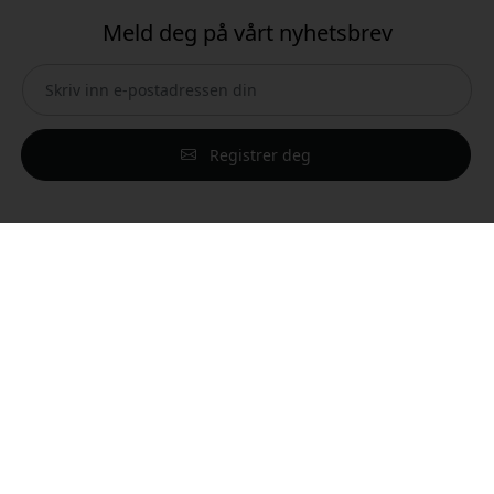
Meld deg på vårt nyhetsbrev
Registrer deg
Oppdag
Produkter
Forhandlere
Blogg
Anmeldelser
Kontakt oss
Salgs- og leveringsvilkår
Norsk
Andre Vendora-nettsteder