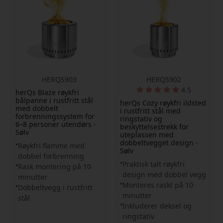
HERQS903
HERQS902
4.5
herQs Blaze røykfri
bålpanne i rustfritt stål
herQs Cozy røykfri ildsted
med dobbelt
i rustfritt stål med
forbrenningssystem for
ringstativ og
6–8 personer utendørs -
beskyttelsestrekk for
Sølv
uteplassen med
dobbeltvegget design -
Røykfri flamme med
Sølv
dobbel forbrenning
Praktisk talt røykfri
Rask montering på 10
design med dobbel vegg
minutter
Monteres raskt på 10
Dobbeltvegg i rustfritt
minutter
stål
Inkluderer deksel og
ringstativ