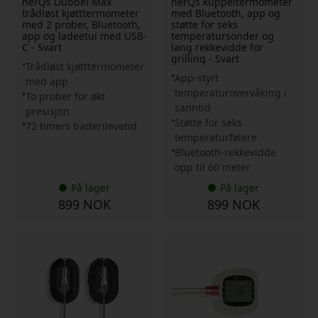
herQs Dubbel Max
herQs kuppeltermometer
trådløst kjøtttermometer
med Bluetooth, app og
med 2 prober, Bluetooth,
støtte for seks
app og ladeetui med USB-
temperatursonder og
C - Svart
lang rekkevidde for
grilling - Svart
Trådløst kjøtttermometer
App-styrt
med app
temperaturovervåking i
To prober for økt
sanntid
presisjon
Støtte for seks
72 timers batterilevetid
temperaturfølere
Bluetooth-rekkevidde
opp til 60 meter
På lager
På lager
899 NOK
899 NOK