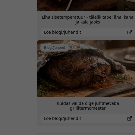
Liha sisetemperatuur - täielik tabel liha, kana
ja kala jaoks
Loe blogi/juhendit
Blogi/Juhend
Kuidas valida õige juhtmevaba
grillitermomeeter
Loe blogi/juhendit