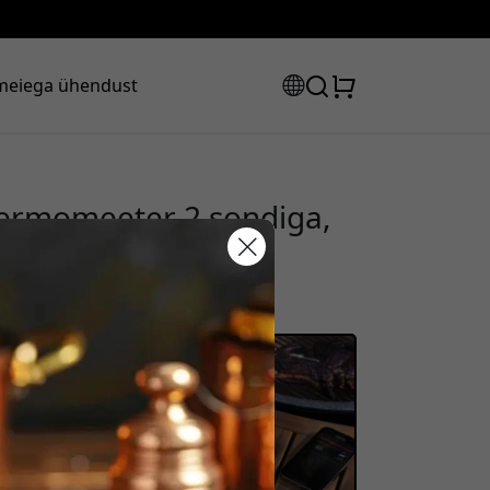
meiega ühendust
termomeeter 2 sondiga,
mevaba ulatusega
sooduskood:
s, et saada 8% allahindlust.