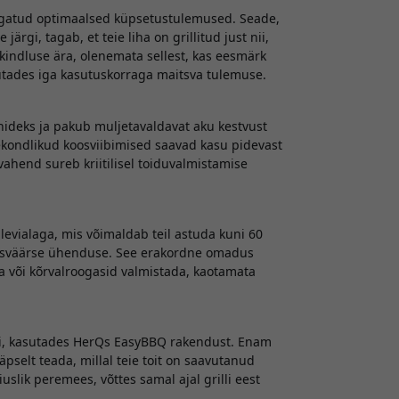
agatud optimaalsed küpsetustulemused. Seade,
rgi, tagab, et teie liha on grillitud just nii,
kindluse ära, olenemata sellest, kas eesmärk
utades iga kasutuskorraga maitsva tulemuse.
deks ja pakub muljetavaldavat aku kestvust
rekondlikud koosviibimised saavad kasu pidevast
vahend sureb kriitilisel toiduvalmistamise
evialaga, mis võimaldab teil astuda kuni 60
ldusväärse ühenduse. See erakordne omadus
ta või kõrvalroogasid valmistada, kaotamata
oni, kasutades HerQs EasyBBQ rakendust. Enam
äpselt teada, millal teie toit on saavutanud
slik peremees, võttes samal ajal grilli eest