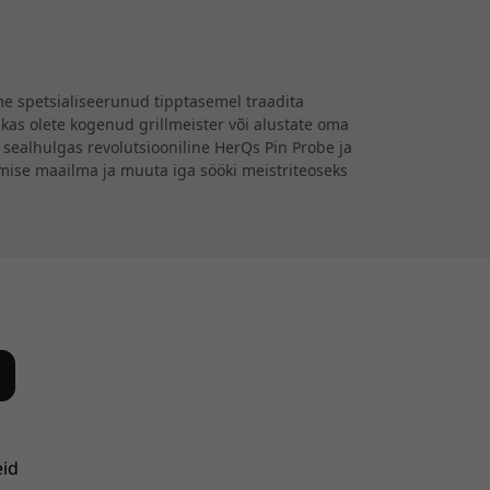
eme spetsialiseerunud tipptasemel traadita
as olete kogenud grillmeister või alustate oma
 sealhulgas revolutsiooniline HerQs Pin Probe ja
mise maailma ja muuta iga sööki meistriteoseks
eid