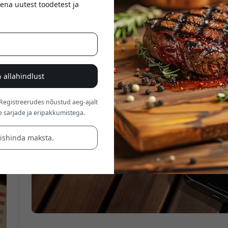
ena uutest toodetest ja
 allahindlust
 Registreerudes nõustud aeg-ajalt
e sarjade ja eripakkumistega.
äishinda maksta.