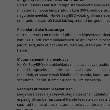
HerQs EasyBBQ täiustatud täppistermomeetri abil on t
mis suudab mõõta temperatuuri kuni 300 kraadi Celsiuse jä
nagu teile meeldib. HerQs EasyBBQ võtab grillimise eba
on praetud praad või hästi läbiküpsetatud burger, saav
Pikendatud aku kasutusiga
HerQs EasyBBQ on mõeldud pikkadeks küpsetussessiooni
kuni 200 tundi. Pikad nädalavahetuse grillimised ja pe
jälgimisest, ilma et peaksite muretsema, et teie jälgimis
hetkel.
Mugav vahemik ja ühenduvus
HerQs EasyBBQ võib uhkeldada muljetavaldava traadita l
meetri kaugusele, säilitades samal ajal tugeva ja usa
tähendab, et saate vabalt külalisi võõrustada, lauda kat
seejuures ühendust oma aktiivse grillimisseansiga.
Reaalajas nutitelefoni teavitused
Jääge kursis reaalajas teavitustega otse oma nutitelef
ei pea grilli ümber tiirutama! Nende teadete abil saate t
soovitud temperatuuri, mis annab teile vabaduse olla täiu
vastutuse.