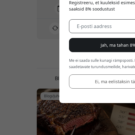
Registreeru, et kuuleksid esimes
Tarne 7-11 august
saaksid 8% soodustust
Kiire ja jälgitav tarne
30-päevane tagastusõigus
Lihtne tagastus - ilma vaevata
Jah, ma tahan 8%
Turvalised maksed krüptimisega
Me ei saada sulle kunagi rämpsposti.
saadetavate turundusmeilide, harivat
Blogi, juhendid ja arvustused
Ei, ma eelistaksin t
Blogi/Juhend