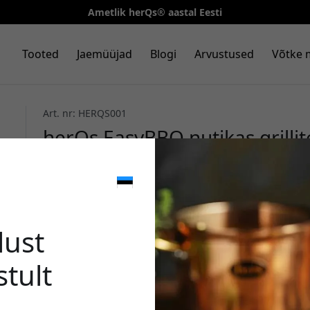
Ametlik herQs® aastal Eesti
Tooted
Jaemüüjad
Blogi
Arvustused
Võtke 
Art. nr: HERQS001
herQs EasyBBQ nutikas grilli
äpiteavitustega ja 60 m juht
grillimise ja liha jaoks - Must
🎉 Sinu 
lust
stult
Kasuta seda koodi kassa