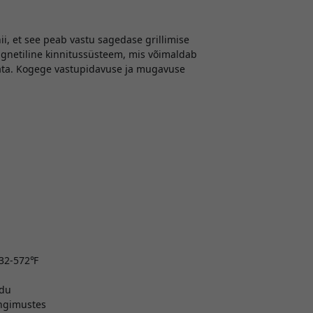
i, et see peab vastu sagedase grillimise
gnetiline kinnitussüsteem, mis võimaldab
aevata. Kogege vastupidavuse ja mugavuse
 32-572℉
udu
ingimustes