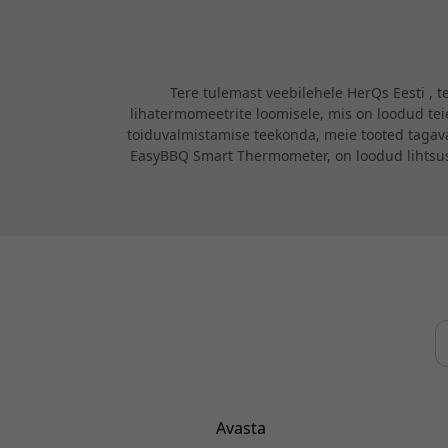
Tere tulemast veebilehele HerQs Eesti , t
lihatermomeetrite loomisele, mis on loodud te
toiduvalmistamise teekonda, meie tooted tagavad
EasyBBQ Smart Thermometer, on loodud lihtsuse
Avasta