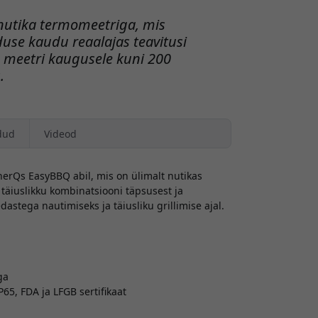
ll nutika termomeetriga, mis
se kaudu reaalajas teavitusi
60 meetri kaugusele kuni 200
.
dud
Videod
herQs EasyBBQ abil, mis on ülimalt nutikas
täiuslikku kombinatsiooni täpsusest ja
tega nautimiseks ja täiusliku grillimise ajal.
ga
P65, FDA ja LFGB sertifikaat