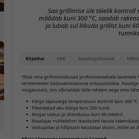
Saa grillimise üle täielik kontro
mõõdab kuni 300 °C, saadab rakendu
ja lubab sul liikuda grillist kuni 
tunniks
Kirjeldus
KKK
Kasutusjuhtumid
Mõel
Tõsta oma grillimisoskused professionaalsele tasemele 
termomeeter toiduvalmistamise entusiastidele. Nautige 
mugavusest, mis võimaldab teile rohkem aega oma lähedas
Kõrge täpsusega temperatuuri kontroll kuni 300 ℃
Pikendatud aku tööiga kuni 200 tundi
Mugav ulatus ja ühenduvus kuni 60 meetrit
Reaalajas nutitelefoni teavitused tasuta rakenduse
Vastupidav ja hõlpsasti kasutatav disain, millel on I
Kõrge täpsusega temperatuuri kontroll