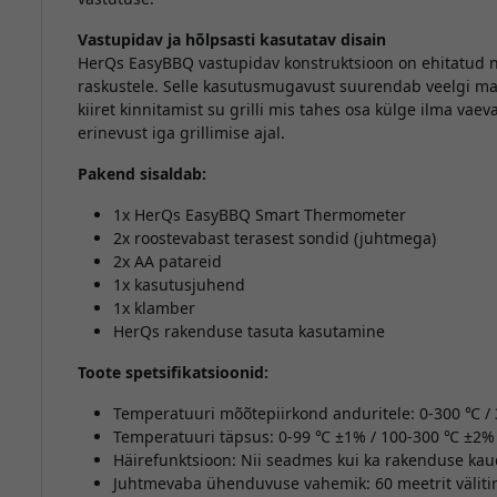
Vastupidav ja hõlpsasti kasutatav disain
HerQs EasyBBQ vastupidav konstruktsioon on ehitatud ni
raskustele. Selle kasutusmugavust suurendab veelgi ma
kiiret kinnitamist su grilli mis tahes osa külge ilma v
erinevust iga grillimise ajal.
Pakend sisaldab:
1x HerQs EasyBBQ Smart Thermometer
2x roostevabast terasest sondid (juhtmega)
2x AA patareid
1x kasutusjuhend
1x klamber
HerQs rakenduse tasuta kasutamine
Toote spetsifikatsioonid:
Temperatuuri mõõtepiirkond anduritele: 0-300 ℃ /
Temperatuuri täpsus: 0-99 ℃ ±1% / 100-300 ℃ ±2%
Häirefunktsioon: Nii seadmes kui ka rakenduse ka
Juhtmevaba ühenduvuse vahemik: 60 meetrit välit