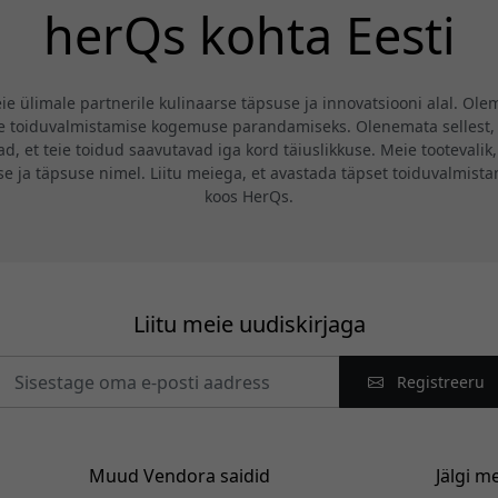
herQs kohta Eesti
eie ülimale partnerile kulinaarse täpsuse ja innovatsiooni alal. Ol
ie toiduvalmistamise kogemuse parandamiseks. Olenemata sellest, k
, et teie toidud saavutavad iga kord täiuslikkuse. Meie tootevalik,
 ja täpsuse nimel. Liitu meiega, et avastada täpset toiduvalmista
koos HerQs.
Liitu meie uudiskirjaga
Registreeru
Muud Vendora saidid
Jälgi m