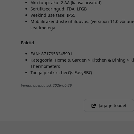
Aku tüüp: aku: 2 AA (kaasa arvatud)
Sertifitseeringud: FDA, LFGB
Veekindluse tase: IP65
Mobiilirakenduste ühilduvus: (versioon 11.0 või uue
seadmetega.
Faktid
EAN: 8717953245991
Kategooria: Home & Garden > Kitchen & Dining > Ki
Thermometers
Tootja pealkiri: herQs EasyBBQ
Viimati uuendatud: 2026-06-29
Jagage toodet