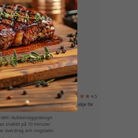
4.5
stfritt stål med ringstativ och skyddshölje för
ed dubbelväggsdesign - Silver
rökfri dubbelväggsdesign
as snabbt på 10 minuter
ar överdrag och ringstativ