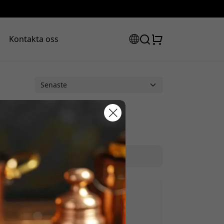
Kontakta oss
rabattkod:
ssan för att få 8% rabatt.