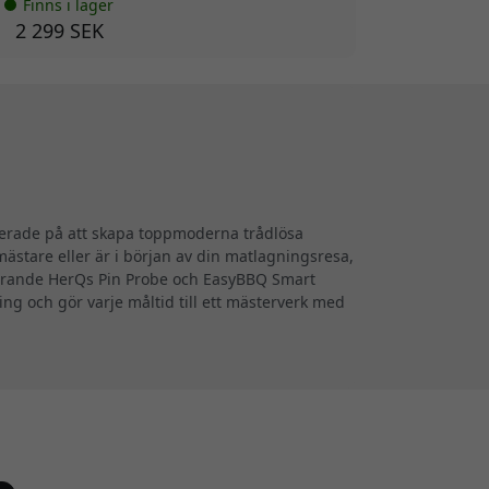
Finns i lager
2 299 SEK
iserade på att skapa toppmoderna trådlösa
ästare eller är i början av din matlagningsresa,
ionerande HerQs Pin Probe och EasyBBQ Smart
g och gör varje måltid till ett mästerverk med