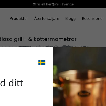
Officiell herQs® i Sverige
Produkter
Återförsäljare
Blogg
Recensioner
dlösa grill- & köttermometrar
 digitala termometrar och prober för grillning, BBQ och
b sensorteknik och exakt temperaturkontroll för varje
🎉 Din 
Alla
|
Rökfria eldstäder
|
Termometrar och mätinstrument
d ditt
Använd denna kod i ka