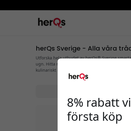
herQs Sverige - Alla våra trå
Utforska hela utbudet av herQs® Sverige smarta
ugn. Hitta rätt trådlös kötttermometer med snab
kulinariskt äventyr.
8% rabatt vi
första köp