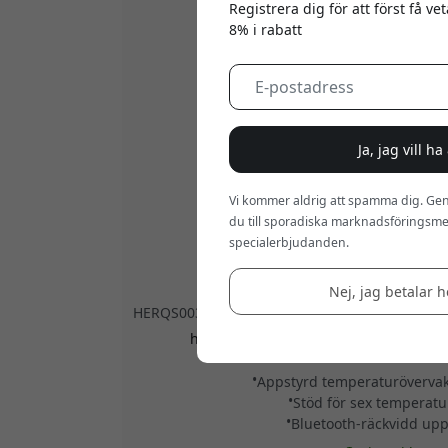
Registrera dig för att först få v
8% i rabatt
Ja, jag vill h
Vi kommer aldrig att spamma dig. Gen
du till sporadiska marknadsföringsmej
specialerbjudanden.
Nej, jag betalar he
HERQS003
herQs kupoltermometer med Bluetooth,
temperatursonder och lång räckvidd 
Appstyrd temperaturövervakn
Stöd för sex temperat
Bluetooth-räckvidd upp 