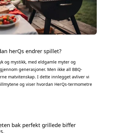
dan herQs endrer spillet?
røyk og mystikk, med eldgamle myter og
v gjennom generasjoner. Men ikke all BBQ-
e matvitenskap. I dette innlegget avliver vi
rillmytene og viser hvordan HerQs-termometre
 og sørger for nøyaktighet, jevnhet og
 Å brune kjøtt forsegler saften En av de eldste
n bak perfekt grillede biffer
s.