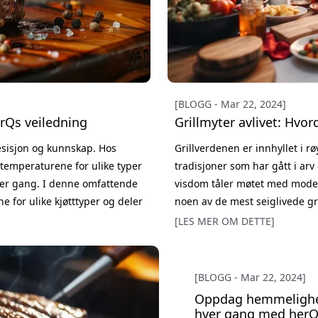
[BLOGG - Mar 22, 2024]
erQs veiledning
Grillmyter avlivet: Hvor
resisjon og kunnskap. Hos
Grillverdenen er innhyllet i 
etemperaturene for ulike typer
tradisjoner som har gått i ar
hver gang. I denne omfattende
visdom tåler møtet med modern
 for ulike kjøtttyper og deler
noen av de mest seiglivede g
r kjernetemperatur er viktig Å
forandrer måten vi griller på,
[LES MER OM DETTE]
perfeksjon hver gang. Myte #1:
my
[BLOGG - Mar 22, 2024]
Oppdag hemmelighete
hver gang med herQ