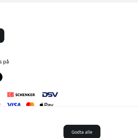
s på
Godta alle