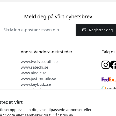
Meld deg på vårt nyhetsbrev
Registrer deg
Andre Vendora-nettsteder
Følg os
www.twelvesouth.se
www.satechi.se
www.alogic.se
www.just-mobile.se
www.keybudz.se
www.plaud.se
www.mujjo.se
stedet vårt
tleseropplevelsen din, vise tilpassede annonser eller
på "Godta alle" samtykker du til vår bruk av