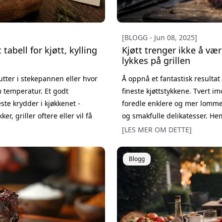
[BLOGG - Jun 08, 2025]
tabell for kjøtt, kylling
Kjøtt trenger ikke å vær
lykkes på grillen
utter i stekepannen eller hvor
Å oppnå et fantastisk resultat
m temperatur. Et godt
fineste kjøttstykkene. Tvert i
ste krydder i kjøkkenet -
foredle enklere og mer lommeb
r, griller oftere eller vil få
og smakfulle delikatesser. He
riktig kjernetemperatur for
fremst presisjon. Glem myten 
[LES MER OM DETTE]
håndlag blir både svinekam o
Blogg