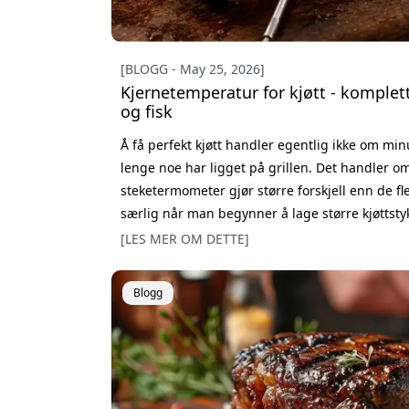
[BLOGG - May 25, 2026]
Kjernetemperatur for kjøtt - komplett 
og fisk
Å få perfekt kjøtt handler egentlig ikke om min
lenge noe har ligget på grillen. Det handler o
steketermometer gjør større forskjell enn de fle
særlig når man begynner å lage større kjøttstykke
samme resultat hver gang. Her går vi gjennom 
[LES MER OM DETTE]
biff, svin, kylling, fisk og fugl.
Blogg