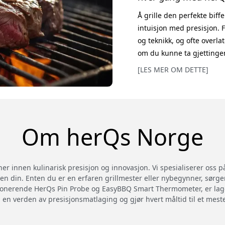
Å grille den perfekte bif
intuisjon med presisjon.
og teknikk, og ofte overla
om du kunne ta gjettingen
stekt biff hver gang? Bli
[LES MER OM DETTE]
endrer grillopplevelsen. 
saftig biff begynner med 
handler ikke bare om stek
Om herQs Norge
er innen kulinarisk presisjon og innovasjon. Vi spesialiserer oss
n din. Enten du er en erfaren grillmester eller nybegynner, sørger
sjonerende HerQs Pin Probe og EasyBBQ Smart Thermometer, er lage
 en verden av presisjonsmatlaging og gjør hvert måltid til et mes