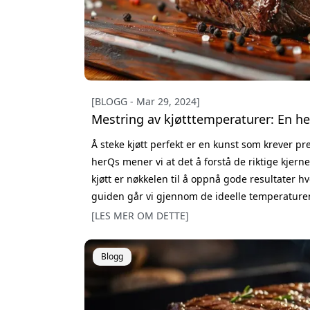
[BLOGG - Mar 29, 2024]
Mestring av kjøtttemperaturer: En h
Å steke kjøtt perfekt er en kunst som krever p
herQs mener vi at det å forstå de riktige kjern
kjøtt er nøkkelen til å oppnå gode resultater 
guiden går vi gjennom de ideelle temperaturene
eksperttips som løfter matlagingen din. Hvorfo
[LES MER OM DETTE]
lage kjøtt handler om å oppn&
Blogg