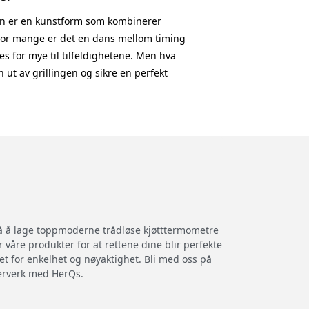
fen er en kunstform som kombinerer
 For mange er det en dans mellom timing
tes for mye til tilfeldighetene. Men hva
 ut av grillingen og sikre en perfekt
 kjent med herQs, termometeret som
Kunnskapen bak stekeskorpen Veien til en
å forstå vitenskapen bak den. Grilling
eskorpe; det
 på å lage toppmoderne trådløse kjøtttermometre
 våre produkter for at rettene dine blir perfekte
t for enkelhet og nøyaktighet. Bli med oss på
terverk med HerQs.