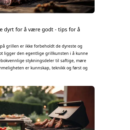
e dyrt for å være godt - tips for å
 på grillen er ikke forbeholdt de dyreste og
mot ligger den egentlige grillkunsten i å kunne
okvennlige stykningsdeler til saftige, møre
mmeligheten er kunnskap, teknikk og først og
om at bare indrefilet holder; med riktig
g flankestek konger over glørne. Kans