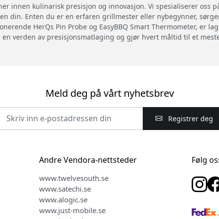
er innen kulinarisk presisjon og innovasjon. Vi spesialiserer oss
n din. Enten du er en erfaren grillmester eller nybegynner, sørger
sjonerende HerQs Pin Probe og EasyBBQ Smart Thermometer, er lage
 en verden av presisjonsmatlaging og gjør hvert måltid til et mes
Meld deg på vårt nyhetsbrev
Registrer deg
Andre Vendora-nettsteder
Følg os
www.twelvesouth.se
www.satechi.se
www.alogic.se
www.just-mobile.se