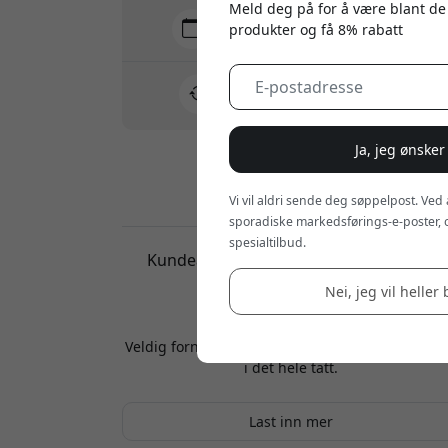
Meld deg på for å være blant de
Levering 10-12 august
produkter og få 8% rabatt
Rask og sporbar levering
30 dagers returrett
Enkel retur - ingen krøll
Ja, jeg ønsker
Sikre betalinger med kryptering
Vi vil aldri sende deg søppelpost. Ved
sporadiske markedsførings-e-poster, 
spesialtilbud.
Kundeanmeldelser:
4.5 (2)
Nei, jeg vil heller 
Jens Nykvist
2025-12-11
Veldig fornøyd med denne – ingenting å klage 
i det hele tatt.
Last inn mer
Mikael
2025-10-15