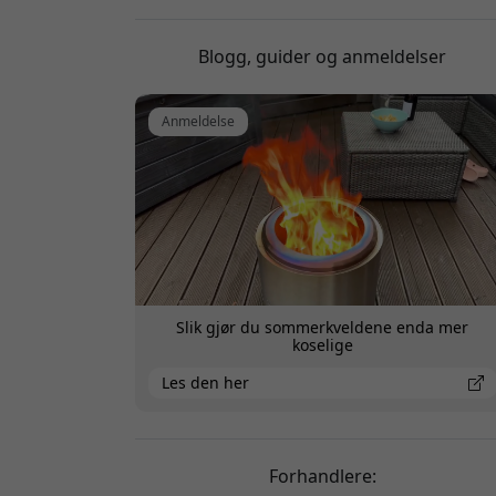
Bra bålpanne med effektiv forbrenning. Vi had
flere bålpanner på plass, men denne var best, 
jeg kan anbefale å kjøpe den. Det hadde vært b
Blogg, guider og anmeldelser
om det fantes litt tilbehør, som en grillplate og
kanskje en reflektor til bålpannen. Jeg løste det
Anmeldelse
via Amazon.
Slik gjør du sommerkveldene enda mer
koselige
Les den her
Forhandlere: