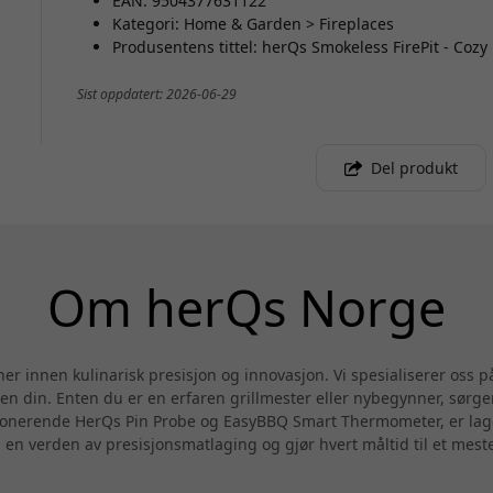
EAN: 9504377631122
Kategori: Home & Garden > Fireplaces
Produsentens tittel: herQs Smokeless FirePit - Cozy
Sist oppdatert: 2026-06-29
Del produkt
Om herQs Norge
er innen kulinarisk presisjon og innovasjon. Vi spesialiserer oss
n din. Enten du er en erfaren grillmester eller nybegynner, sørger
sjonerende HerQs Pin Probe og EasyBBQ Smart Thermometer, er lage
 en verden av presisjonsmatlaging og gjør hvert måltid til et mes