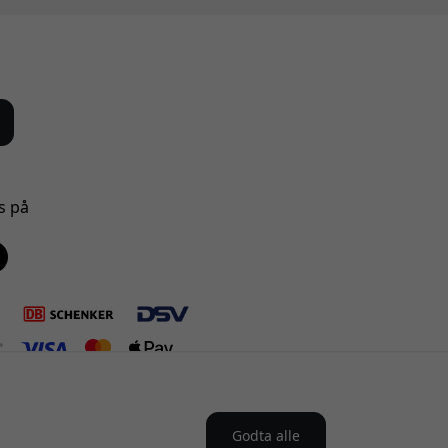
s på
Godta alle