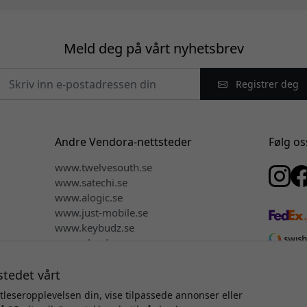
Meld deg på vårt nyhetsbrev
Registrer deg
Andre Vendora-nettsteder
Følg os
www.twelvesouth.se
www.satechi.se
www.alogic.se
www.just-mobile.se
www.keybudz.se
www.plaud.se
www.mujjo.se
stedet vårt
tleseropplevelsen din, vise tilpassede annonser eller