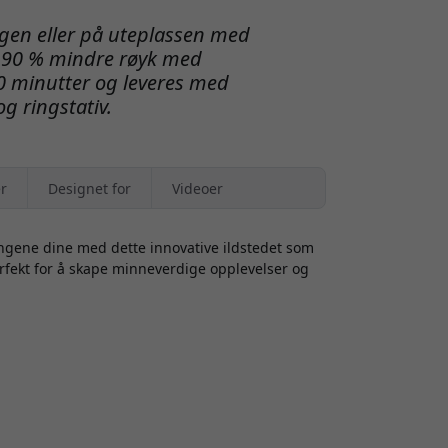
agen eller på uteplassen med
ir 90 % mindre røyk med
0 minutter og leveres med
og ringstativ.
r
Designet for
Videoer
ingene dine med dette innovative ildstedet som
Perfekt for å skape minneverdige opplevelser og