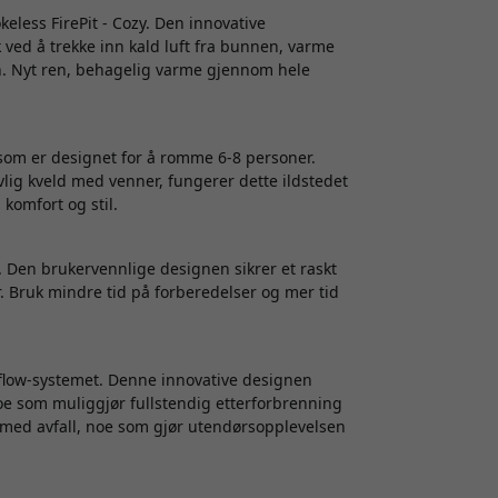
eless FirePit - Cozy. Den innovative
ed å trekke inn kald luft fra bunnen, varme
n. Nyt ren, behagelig varme gjennom hele
 som er designet for å romme 6-8 personer.
ivlig kveld med venner, fungerer dette ildstedet
komfort og stil.
 Den brukervennlige designen sikrer et raskt
r. Bruk mindre tid på forberedelser og mer tid
flow-systemet. Denne innovative designen
e som muliggjør fullstendig etterforbrenning
 med avfall, noe som gjør utendørsopplevelsen