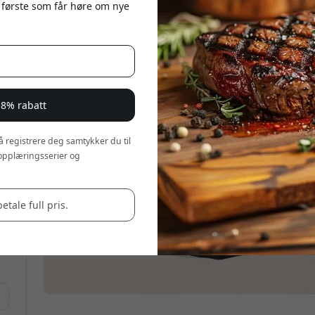
 første som får høre om nye
 8% rabatt
 å registrere deg samtykker du til
opplæringsserier og
betale full pris.
på