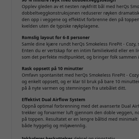
Opplev gleden av et nesten røykfritt bål med herQs Smok
dobbeltveggkonstruksjonen reduserer røyken dramatisk v
den opp i veggene og effektivt forbrenne den på toppe
kvelden uten de typiske røykplagene.
Romslig layout for 6-8 personer
Samle dine kjære rundt herQs Smokeless FirePit - Cozy,
Enten du er vertskap for en intim familiekveld eller en l
som det perfekte midtpunktet, og bringer folk sammen i 
Rask oppsett på 10 minutter
Omfavn spontanitet med herQs Smokeless FirePit - Cozy.
og enkelt oppsett, og er klar til bruk på bare 10 minutte
på å nyte varmen og stemningen fra utebålet ditt.
Effektivt Dual Airflow System
Oppnå optimal forbrenning med det avanserte Dual Air
trekker og forvarmer luft gjennom den doble veggen, no
på toppen. Resultatet er en lengre båltid med minimalt
både hyggelig og miljøvennlig.
Inkluderer beskyttelses
deksel og ringstativ