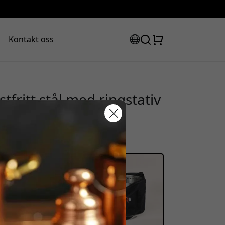
Kontakt oss
stfritt stål med ringstativ
plassen med
abattkode:
assen for å få 8% rabatt.