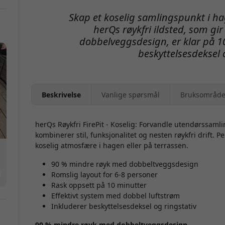
de
så
Skap et koselig samlingspunkt i h
ra
herQs røykfri ildsted, som g
dobbelveggsdesign, er klar på 1
te
beskyttelsesdeksel 
Beskrivelse
Vanlige spørsmål
Bruksområde
herQs Røykfri FirePit - Koselig: Forvandle utendørssaml
kombinerer stil, funksjonalitet og nesten røykfri drift. 
koselig atmosfære i hagen eller på terrassen.
90 % mindre røyk med dobbeltveggsdesign
Romslig layout for 6-8 personer
Rask oppsett på 10 minutter
Effektivt system med dobbel luftstrøm
Inkluderer beskyttelsesdeksel og ringstativ
90 % mindre røyk med dobbeltveggsdesign