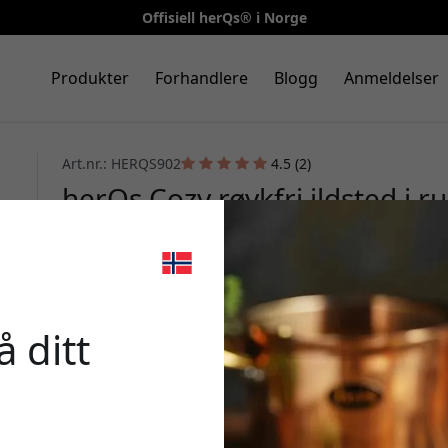
Offisiell herQs® i Norge
Produkter
Forhandlere
Blogg
Anmeldelser
Art.nr.: HERQS902
4.5 (2)
herQs Cozy røykfri ildsted i ru
og beskyttelsestrekk for ute
dobbeltvegget design - Sølv
🎉 Din r
 ditt
Bruk denne koden i k