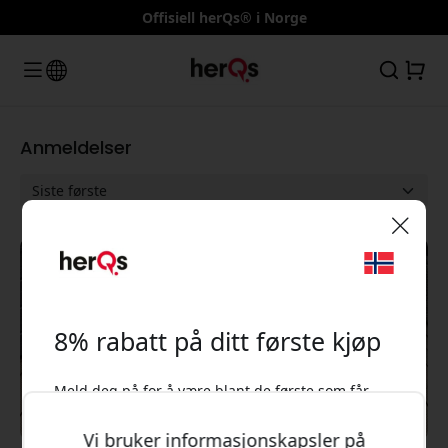
Offisiell herQs® i Norge
Anmeldelser
🎉 Din rabattkode:
8% rabatt på ditt første kjøp
Meld deg på for å være blant de første som får
høre om nye produkter og få 8% rabatt
Bruk denne koden i kassen for å få 8% rabatt.
Vi bruker informasjonskapsler på