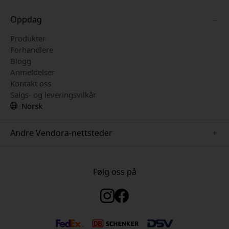
Oppdag
Produkter
Forhandlere
Blogg
Anmeldelser
Kontakt oss
Salgs- og leveringsvilkår
Norsk
Andre Vendora-nettsteder
www.twelvesouth.se
www.satechi.se
Følg oss på
www.alogic.se
www.just-mobile.se
www.keybudz.se
www.plaud.se
www.mujjo.se